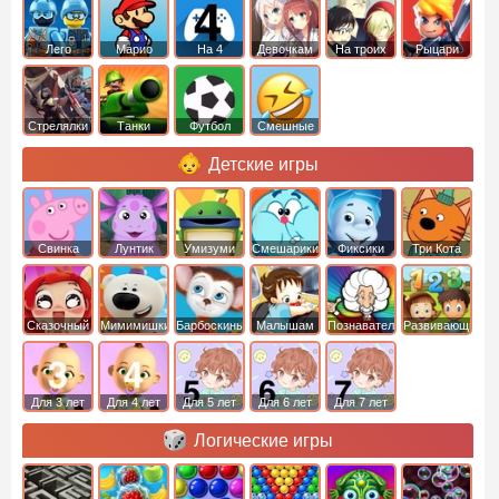
Лего
Марио
На 4
Девочкам
На троих
Рыцари
Стрелялки
Танки
Футбол
Смешные
Детские игры
Свинка
Лунтик
Умизуми
Смешарики
Фиксики
Три Кота
Пеппа
Сказочный
Мимимишки
Барбоскины
Малышам
Познавательные
Развивающие
патруль
Для 3 лет
Для 4 лет
Для 5 лет
Для 6 лет
Для 7 лет
Логические игры