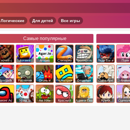
Логические
Для детей
Все игры
Самые популярные
 ночей с
Когама
Агарио
Слизарио
Троллфейс
Леди Баг и
Пони
фредди
квест
Супер Кот
Дружба 
чудо
Фрайдей
Растения
Огонь и
Геометрия
Бешеная
Папа Луи
Аним
Найт
против
Вода
Даш
бабка
Фанкин
Зомби
сбежала из
психушки
Амонг Ас
Игры Io
Ам Ням
Красный
Адам и Ева
Кухня
Одевал
шар
Сары