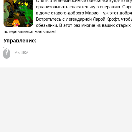
Опять эти невыносимые обезьянки куда-то по
организовывать спасательную операцию. Спро
в доме старого-доброго Марио – уж этот добр
Встретьтесь с легендарной Ларой Крофт, чтоб
обезьянки. В этот раз многие из ваших старых
потерявшимся малышам!
Управление:
- МЫШКА