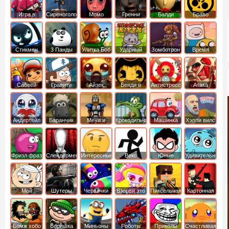
Игра в
Сиреноголовый
Момо
Гренни
Балди
Браво
Кальмара
Старс
Стикмен
3 Панды
Улитка Боб
Ударный
Зомботрон
Время
отряд котят
Приключений
Сабвей
Гравити
Айзек
Бенди и
Антистресс
Атака
Серф
Фолз
Чернильная
Титанов
машина
Андертейл
Баранчик
Мечи и
Крокодильчик
Машинка
Хэппи вилс
Шон
Сандали
Свомпи
Вилли
Фризл фраз
Слендермен
Интересные
Векс
Юные
Удивительный
титаны
мир
вперед
Гамбола
Мой
Шутеры
Червячки
Взорви это
Пиксельная
Картонная
шумный
война
башка
дом
Бомж хобо
Воришка
Миньоны
Роботы
Приколы
Счастливая