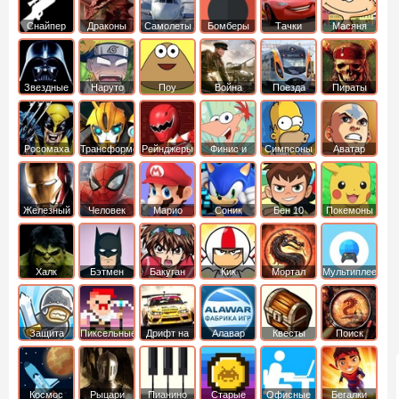
Снайпер
Драконы
Самолеты
Бомберы
Тачки
Масяня
Звездные
Наруто
Поу
Война
Поезда
Пираты
войны
Карибского
Моря
Росомаха
Трансформеры
Рейнджеры
Финис и
Симпсоны
Аватар
Самураи
Ферб
легенда об
Аанге
Железный
Человек
Марио
Соник
Бен 10
Покемоны
человек
Паук
Халк
Бэтмен
Бакуган
Кик
Мортал
Мультиплеер
Бутовский
комбат
Защита
Пиксельные
Дрифт на
Алавар
Квесты
Поиск
королевства
машинах
предметов
Космос
Рыцари
Пианино
Старые
Офисные
Бегалки