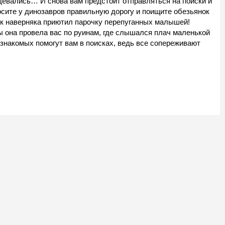
девались… И снова вам предстоит отправляться на поиски и
сите у динозавров правильную дорогу и поищите обезьянок
як наверняка приютил парочку перепуганных малышей!
ы она провела вас по руинам, где слышался плач маленькой
 знакомых помогут вам в поисках, ведь все сопереживают