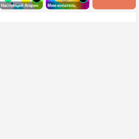
Настоящий Агарио
Мем-копатель