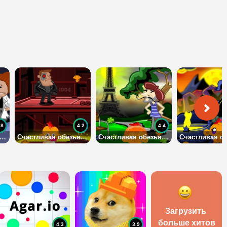
.8
4.2
4.4
астливая обезьянка: 441-450 уровни
Счастливая обезьянка: 431-440 уровни
Счастливая обезьянка: 421-430 уровни
Загрузить 
больше хитов
4.3
3.9