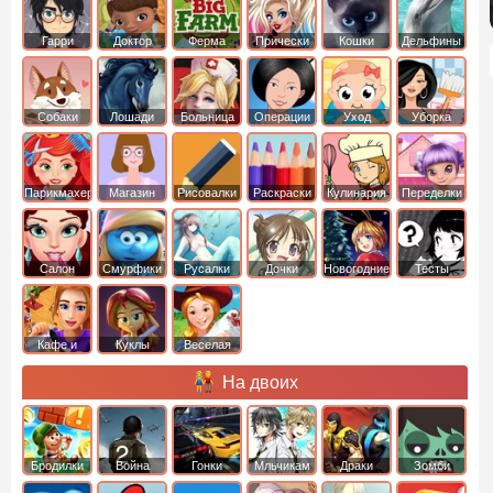
Гарри
Доктор
Ферма
Прически
Кошки
Дельфины
Поттер
Плюшева
Собаки
Лошади
Больница
Операции
Уход
Уборка
Парикмахер
Магазин
Рисовалки
Раскраски
Кулинария
Переделки
Салон
Смурфики
Русалки
Дочки
Новогодние
Тесты
Кафе и
Куклы
Веселая
рестораны
ферма
На двоих
Бродилки
Война
Гонки
Мльчикам
Драки
Зомби