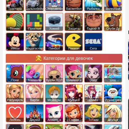
Тракторы
Дальнобойщики
Спортивные
Баскетбол
Рыбалка
Волейбол
Теннис
Простые
Хоккей
Защита
Гадкий Я
Скуби Ду
башни
Микки
Мадагаскар
Пинбол
Пакман
Сега
Маус
Категории для девочек
Пони
Маникюр
Куклы ЛОЛ
Шиммер и
Эвер
Шоу
креатор
Шайн
Афтер Хай
дельфинов
Рапунцель
Барби
Мейкеры
Музыка
Школа
Пушистики
Любовь
Дисней
Анжела и
София
Тотали
Друзья
том
Прекрасная
Спайс
ангелов