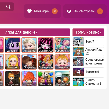
Мои игры:
Вы смотрели:
0
1
Игры для девочек
Топ-5
новинок
Векс 7
Апхилл Раш
Девушки
Холодное
Монстр Хай
Беременные
12
это
Эквестрии
Сердце
Средневековый
воин против
инопланетян
е
Макияж
Поцелуи
Принцессы
Малышка
Диснея
Хейзел
Вортекс 9
Паркур
Стикмена 3
ки
Бродилки
Винкс
Животные
Готовить
еду