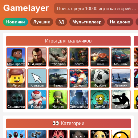
Новинки
Лучшие
3Д
Мультиплеер
На двоих
Игры для мальчиков
Майнкрафт
ГТА онлайн
Стрелялки
Контр
Гонки
Машины
5
Страйк
Лего
Кликеры
Танки
Драки
Футбол
Леталки
Страшилки
Роботы
Ниндзя
Симуляторы
Зомби
Паркур
Категории