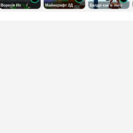
Воркол Ио
Майнкрафт 2Д
Балди как в лего