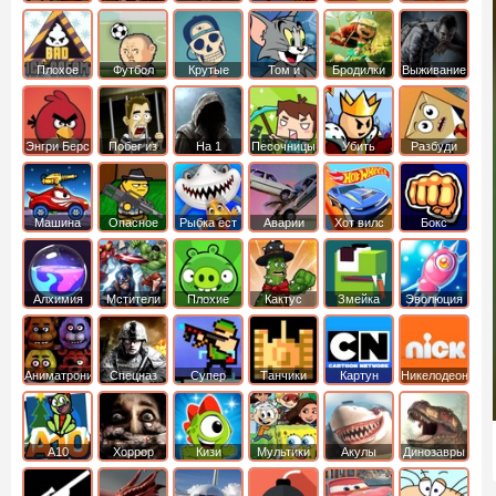
боб
динозавры
обезьянка
Плохое
Футбол
Крутые
Том и
Бродилки
Выживание
мороженое
головами
джерри
Приключения
Энгри Берс
Побег из
На 1
Песочницы
Убить
Разбуди
тюрьмы
короля
коробку
Машина
Опасное
Рыбка ест
Аварии
Хот вилс
Бокс
ест
оружие
рыбку
машин
машину
Алхимия
Мстители
Плохие
Кактус
Змейка
Эволюция
свинки
маккой
Аниматроники
Спецназ
Супер
Танчики
Картун
Никелодеон
бойцы
нетворк
А10
Хоррор
Кизи
Мультики
Акулы
Динозавры