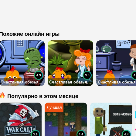
Похожие онлайн игры
4.9
3.8
4
Счастливая обезьянка: 461-470 уровни
Счастливая обезьянка: 451-460 уровни
Сч
Популярно в этом месяце
3.6
4.4
4.4