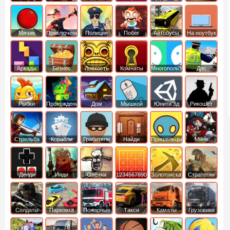
Мячик
Приключения
Полиция
Побег
Автобусы
На ноутбук
Аркады
Бизнес
Ловкость
Комнаты
Многопользовательские
Дпс
симуляторы
Рыбки
Прохождение
Дом
Мышкой
Юнити 3д
Рикошет
Cтрельба
Корабли
Грабители
Найди
Пришельцы
Мини
из лука
выход
Денди
Инди
Овечки
1234567890
Золотоискатель
Стратегии
идут домой
Солдаты
Парковка
Пожарные
Такси
Камазы
Грузовики
машин
машины