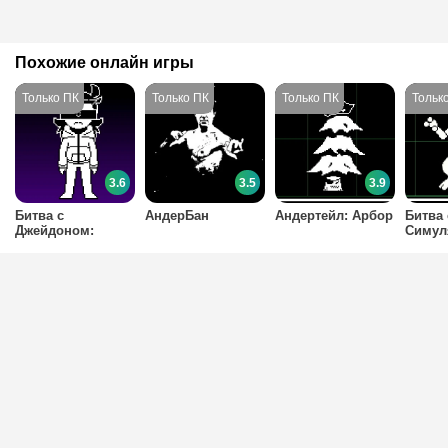
Похожие онлайн игры
3.6
3.5
3.9
Битва с
АндерБан
Андертейл: Арбор
Битва 
Джейдоном:
Симул
Симулятор Санса