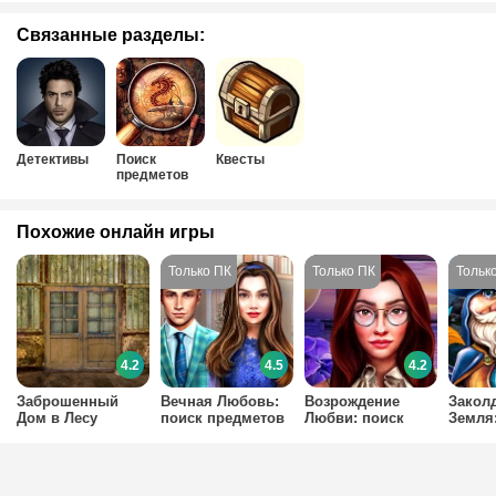
Связанные разделы:
Детективы
Поиск
Квесты
предметов
Похожие онлайн игры
4.2
4.5
4.2
Заброшенный
Вечная Любовь:
Возрождение
Закол
Дом в Лесу
поиск предметов
Любви: поиск
Земля
предметов
предм