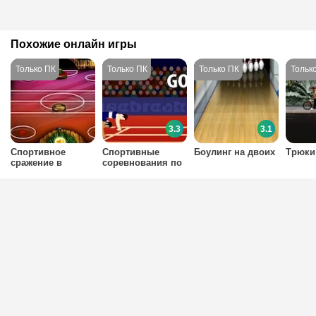
Похожие онлайн игры
3.3
3.1
Спортивное
Спортивные
Боулинг на двоих
Трюки
сражение в
соревнования по
хоккей
бегу