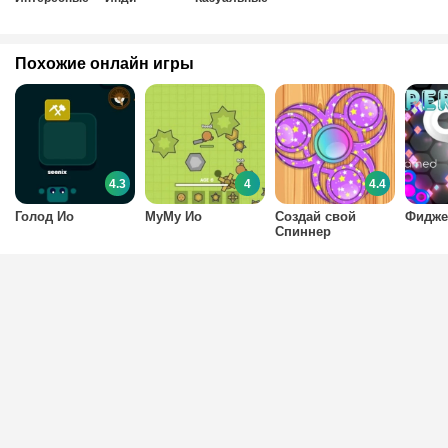
Похожие онлайн игры
4.3
4
4.4
Голод Ио
МуМу Ио
Создай свой
Фидже
Спиннер