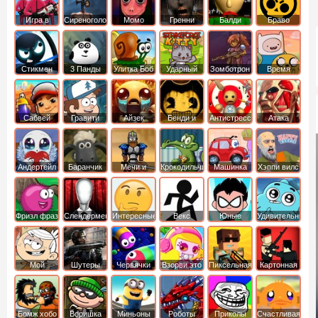
Игра в
Сиреноголовый
Момо
Гренни
Балди
Браво
Кальмара
Старс
Стикмен
3 Панды
Улитка Боб
Ударный
Зомботрон
Время
отряд котят
Приключений
Сабвей
Гравити
Айзек
Бенди и
Антистресс
Атака
Серф
Фолз
Чернильная
Титанов
машина
Андертейл
Баранчик
Мечи и
Крокодильчик
Машинка
Хэппи вилс
Шон
Сандали
Свомпи
Вилли
Фризл фраз
Слендермен
Интересные
Векс
Юные
Удивительный
титаны
мир
вперед
Гамбола
Мой
Шутеры
Червячки
Взорви это
Пиксельная
Картонная
шумный
война
башка
дом
Бомж хобо
Воришка
Миньоны
Роботы
Приколы
Счастливая