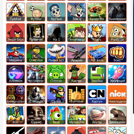
боб
динозавры
обезьянка
Плохое
Футбол
Крутые
Том и
Бродилки
Выживание
мороженое
головами
джерри
Приключения
Энгри Берс
Побег из
На 1
Песочницы
Убить
Разбуди
тюрьмы
короля
коробку
Машина
Опасное
Рыбка ест
Аварии
Хот вилс
Бокс
ест
оружие
рыбку
машин
машину
Алхимия
Мстители
Плохие
Кактус
Змейка
Эволюция
свинки
маккой
Аниматроники
Спецназ
Супер
Танчики
Картун
Никелодеон
бойцы
нетворк
А10
Хоррор
Кизи
Мультики
Акулы
Динозавры