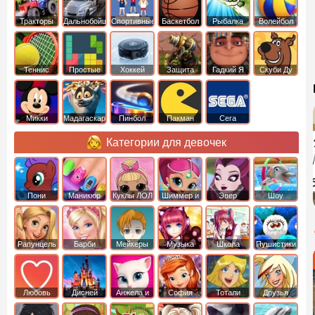
Тракторы
Дальнобойщики
Спортивные
Баскетбол
Рыбалка
Волейбол
Теннис
Простые
Хоккей
Защита
Гадкий Я
Скуби Ду
башни
Микки
Мадагаскар
Пинбол
Пакман
Сега
Маус
Категории для девочек
Пони
Маникюр
Куклы ЛОЛ
Шиммер и
Эвер
Шоу
креатор
Шайн
Афтер Хай
дельфинов
Рапунцель
Барби
Мейкеры
Музыка
Школа
Пушистики
Любовь
Дисней
Анжела и
София
Тотали
Друзья
том
Прекрасная
Спайс
ангелов