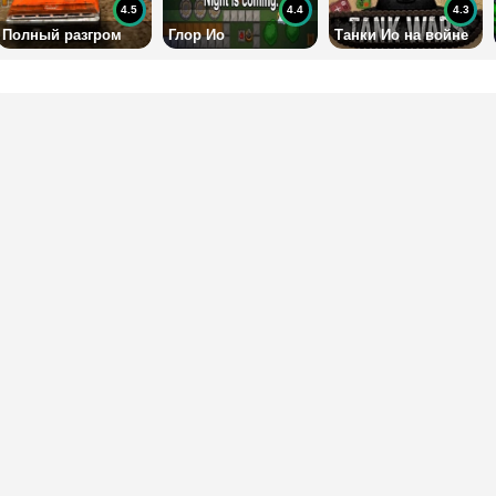
4.5
4.4
4.3
Полный разгром
Глор Ио
Танки Ио на войне