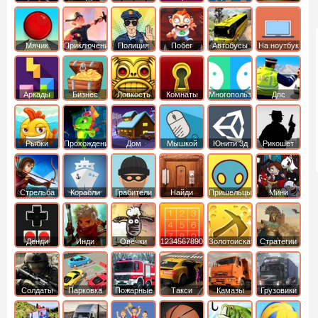
Мячик
Приключения
Полиция
Побег
Автобусы
На ноутбук
Аркады
Бизнес
Ловкость
Комнаты
Многопользовательские
Дпс
симуляторы
Рыбки
Прохождение
Дом
Мышкой
Юнити 3д
Рикошет
Cтрельба
Корабли
Грабители
Найди
Пришельцы
Мини
из лука
выход
Денди
Инди
Овечки
1234567890
Золотоискатель
Стратегии
идут домой
Солдаты
Парковка
Пожарные
Такси
Камазы
Грузовики
машин
машины