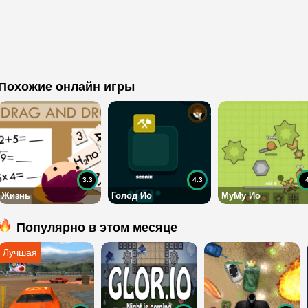
Похожие онлайн игры
3.3
4.3
Жизнь
Голод Ио
МуМу Ио
Популярно в этом месяце