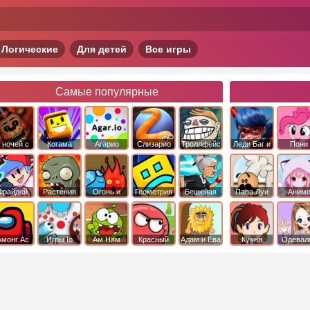
Логические
Для детей
Все игры
Самые популярные
 ночей с
Когама
Агарио
Слизарио
Троллфейс
Леди Баг и
Пони
фредди
квест
Супер Кот
Дружба 
чудо
Фрайдей
Растения
Огонь и
Геометрия
Бешеная
Папа Луи
Аним
Найт
против
Вода
Даш
бабка
Фанкин
Зомби
сбежала из
психушки
Амонг Ас
Игры Io
Ам Ням
Красный
Адам и Ева
Кухня
Одевал
шар
Сары