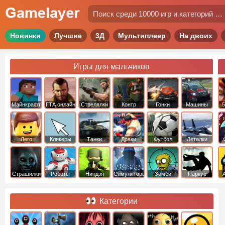
Новинки
Лучшие
3Д
Мультиплеер
На двоих
Игры для мальчиков
Майнкрафт
ГТА онлайн
Стрелялки
Контр
Гонки
Машины
5
Страйк
Лего
Кликеры
Танки
Драки
Футбол
Леталки
Страшилки
Роботы
Ниндзя
Симуляторы
Зомби
Паркур
Категории