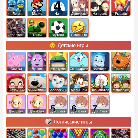
Лего
Марио
На 4
Девочкам
На троих
Рыцари
Стрелялки
Танки
Футбол
Смешные
Детские игры
Свинка
Лунтик
Умизуми
Смешарики
Фиксики
Три Кота
Пеппа
Сказочный
Мимимишки
Барбоскины
Малышам
Познавательные
Развивающие
патруль
Для 3 лет
Для 4 лет
Для 5 лет
Для 6 лет
Для 7 лет
Логические игры