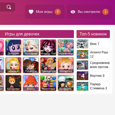
Мои игры:
Вы смотрели:
0
1
Игры для девочек
Топ-5
новинок
Векс 7
Апхилл Раш
Девушки
Холодное
Монстр Хай
Беременные
12
это
Эквестрии
Сердце
Средневековый
воин против
инопланетян
е
Макияж
Поцелуи
Принцессы
Малышка
Диснея
Хейзел
Вортекс 9
Паркур
Стикмена 3
ки
Бродилки
Винкс
Животные
Готовить
еду