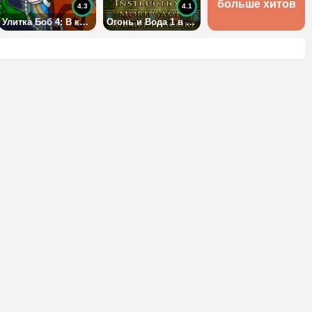
больше хитов
4.3
4.1
Улитка Боб 4: В космосе
Огонь и Вода 1 в Лесном Храме