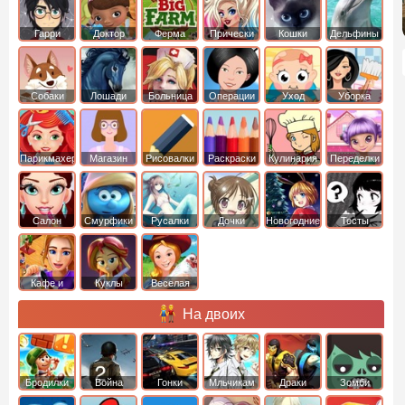
Гарри
Доктор
Ферма
Прически
Кошки
Дельфины
Поттер
Плюшева
Собаки
Лошади
Больница
Операции
Уход
Уборка
Парикмахер
Магазин
Рисовалки
Раскраски
Кулинария
Переделки
Салон
Смурфики
Русалки
Дочки
Новогодние
Тесты
Кафе и
Куклы
Веселая
рестораны
ферма
На двоих
Бродилки
Война
Гонки
Мльчикам
Драки
Зомби