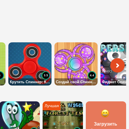
4
3.5
4.4
Крутить Спиннер: Кликер
Создай свой Спиннер
Фиджет Спинн
Загрузить 