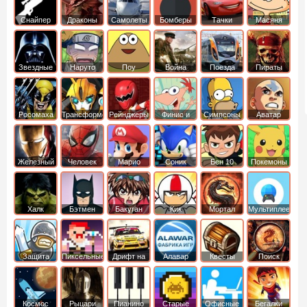
Снайпер
Драконы
Самолеты
Бомберы
Тачки
Масяня
Звездные
Наруто
Поу
Война
Поезда
Пираты
войны
Карибского
Моря
Росомаха
Трансформеры
Рейнджеры
Финис и
Симпсоны
Аватар
Самураи
Ферб
легенда об
Аанге
Железный
Человек
Марио
Соник
Бен 10
Покемоны
человек
Паук
Халк
Бэтмен
Бакуган
Кик
Мортал
Мультиплеер
Бутовский
комбат
Защита
Пиксельные
Дрифт на
Алавар
Квесты
Поиск
королевства
машинах
предметов
Космос
Рыцари
Пианино
Старые
Офисные
Бегалки