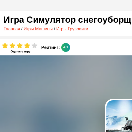
Игра Симулятор снегоуборщ
Главная
/
Игры Машины
/
Игры Грузовики
Рейтинг:
4.1
Оцените игру