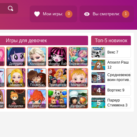
Мои игры:
Вы смотрели:
0
1
Игры для девочек
Топ-5
новинок
Векс 7
Апхилл Раш
Девушки
Холодное
Монстр Хай
Беременные
12
это
Эквестрии
Сердце
Средневековый
воин против
инопланетян
е
Макияж
Поцелуи
Принцессы
Малышка
Диснея
Хейзел
Вортекс 9
Паркур
Стикмена 3
ки
Бродилки
Винкс
Животные
Готовить
еду