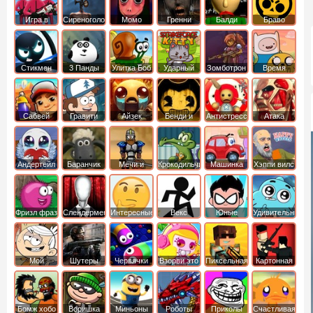
Игра в
Сиреноголовый
Момо
Гренни
Балди
Браво
Кальмара
Старс
Стикмен
3 Панды
Улитка Боб
Ударный
Зомботрон
Время
отряд котят
Приключений
Сабвей
Гравити
Айзек
Бенди и
Антистресс
Атака
Серф
Фолз
Чернильная
Титанов
машина
Андертейл
Баранчик
Мечи и
Крокодильчик
Машинка
Хэппи вилс
Шон
Сандали
Свомпи
Вилли
Фризл фраз
Слендермен
Интересные
Векс
Юные
Удивительный
титаны
мир
вперед
Гамбола
Мой
Шутеры
Червячки
Взорви это
Пиксельная
Картонная
шумный
война
башка
дом
Бомж хобо
Воришка
Миньоны
Роботы
Приколы
Счастливая