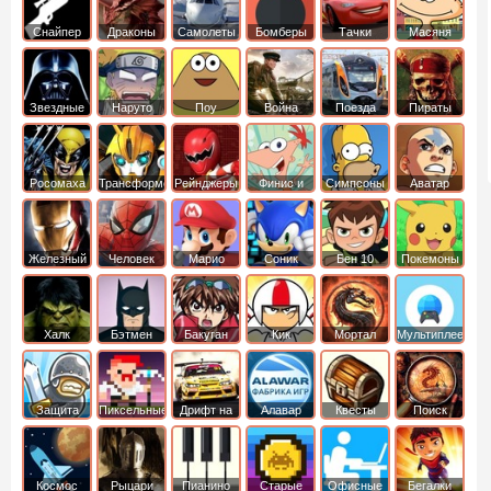
Снайпер
Драконы
Самолеты
Бомберы
Тачки
Масяня
Звездные
Наруто
Поу
Война
Поезда
Пираты
войны
Карибского
Моря
Росомаха
Трансформеры
Рейнджеры
Финис и
Симпсоны
Аватар
Самураи
Ферб
легенда об
Аанге
Железный
Человек
Марио
Соник
Бен 10
Покемоны
человек
Паук
Халк
Бэтмен
Бакуган
Кик
Мортал
Мультиплеер
Бутовский
комбат
Защита
Пиксельные
Дрифт на
Алавар
Квесты
Поиск
королевства
машинах
предметов
Космос
Рыцари
Пианино
Старые
Офисные
Бегалки