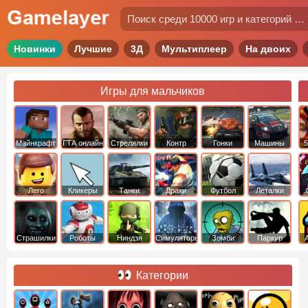
Новинки
Лучшие
3Д
Мультиплеер
На двоих
Игры для мальчиков
Майнкрафт
ГТА онлайн
Стрелялки
Контр
Гонки
Машины
5
Страйк
Лего
Кликеры
Танки
Драки
Футбол
Леталки
Страшилки
Роботы
Ниндзя
Симуляторы
Зомби
Паркур
Категории