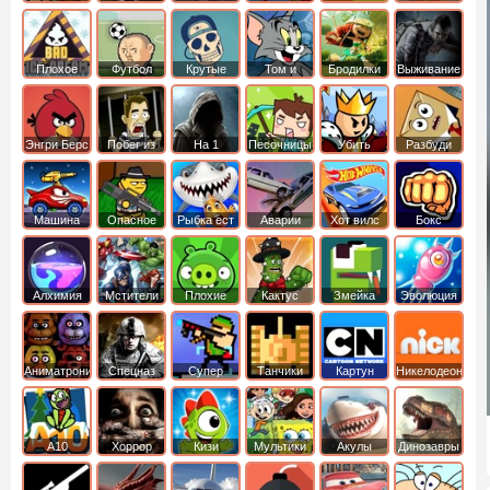
боб
динозавры
обезьянка
Плохое
Футбол
Крутые
Том и
Бродилки
Выживание
мороженое
головами
джерри
Приключения
Энгри Берс
Побег из
На 1
Песочницы
Убить
Разбуди
тюрьмы
короля
коробку
Машина
Опасное
Рыбка ест
Аварии
Хот вилс
Бокс
ест
оружие
рыбку
машин
машину
Алхимия
Мстители
Плохие
Кактус
Змейка
Эволюция
свинки
маккой
Аниматроники
Спецназ
Супер
Танчики
Картун
Никелодеон
бойцы
нетворк
А10
Хоррор
Кизи
Мультики
Акулы
Динозавры