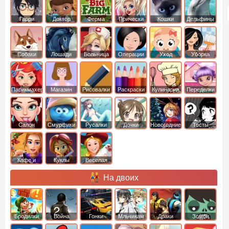
Гарри
Доктор
Ферма
Прически
Кошки
Дельфины
Поттер
Плюшева
Собаки
Лошади
Больница
Операции
Уход
Уборка
Парикмахер
Магазин
Рисовалки
Раскраски
Кулинария
Переделки
Салон
Смурфики
Русалки
Дочки
Новогодние
Тесты
Кафе и
Куклы
Веселая
рестораны
ферма
На двоих
Бродилки
Война
Гонки
Мльчикам
Драки
Зомби