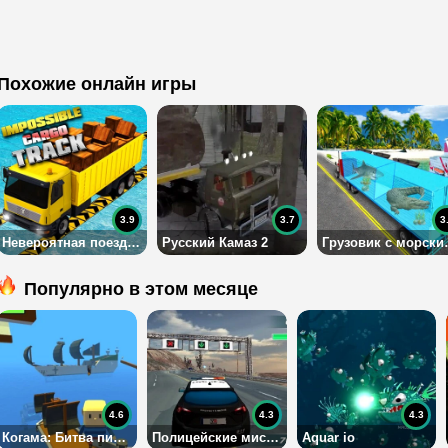
Похожие онлайн игры
3.9
3.7
3
Невероятная поездка грузовика
Русский Камаз 2
Грузовик
Популярно в этом месяце
4.6
4.3
4.3
Когама: Битва пиратов
Полицейские миссии на скоростном шоссе
Aquar io