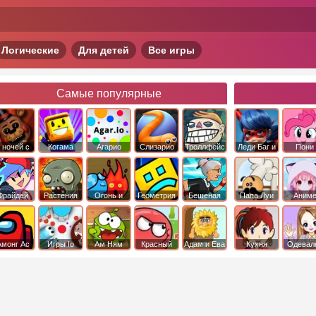
Логические
Для детей
Все игры
Самые популярные
 ночей с
Когама
Агарио
Слизарио
Троллфейс
Леди Баг и
Пони
фредди
квест
Супер Кот
Дружба 
чудо
Фрайдей
Растения
Огонь и
Геометрия
Бешеная
Папа Луи
Аним
Найт
против
Вода
Даш
бабка
Фанкин
Зомби
сбежала из
психушки
Амонг Ас
Игры Io
Ам Ням
Красный
Адам и Ева
Кухня
Одевал
шар
Сары