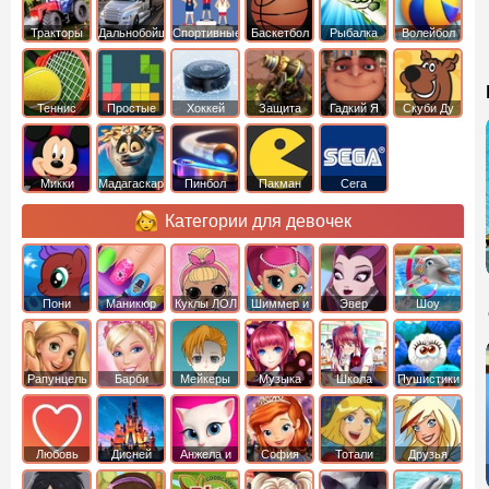
Тракторы
Дальнобойщики
Спортивные
Баскетбол
Рыбалка
Волейбол
Теннис
Простые
Хоккей
Защита
Гадкий Я
Скуби Ду
башни
Микки
Мадагаскар
Пинбол
Пакман
Сега
Маус
Категории для девочек
Пони
Маникюр
Куклы ЛОЛ
Шиммер и
Эвер
Шоу
креатор
Шайн
Афтер Хай
дельфинов
Рапунцель
Барби
Мейкеры
Музыка
Школа
Пушистики
Любовь
Дисней
Анжела и
София
Тотали
Друзья
том
Прекрасная
Спайс
ангелов