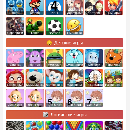
Лего
Марио
На 4
Девочкам
На троих
Рыцари
Стрелялки
Танки
Футбол
Смешные
Детские игры
Свинка
Лунтик
Умизуми
Смешарики
Фиксики
Три Кота
Пеппа
Сказочный
Мимимишки
Барбоскины
Малышам
Познавательные
Развивающие
патруль
Для 3 лет
Для 4 лет
Для 5 лет
Для 6 лет
Для 7 лет
Логические игры