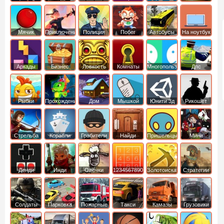
Мячик
Приключения
Полиция
Побег
Автобусы
На ноутбук
Аркады
Бизнес
Ловкость
Комнаты
Многопользовательские
Дпс
симуляторы
Рыбки
Прохождение
Дом
Мышкой
Юнити 3д
Рикошет
Cтрельба
Корабли
Грабители
Найди
Пришельцы
Мини
из лука
выход
Денди
Инди
Овечки
1234567890
Золотоискатель
Стратегии
идут домой
Солдаты
Парковка
Пожарные
Такси
Камазы
Грузовики
машин
машины