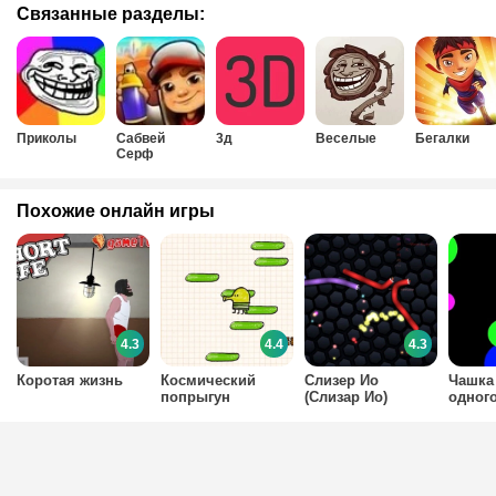
Связанные разделы:
Приколы
Сабвей
3д
Веселые
Бегалки
Серф
Похожие онлайн игры
4.3
4.4
4.3
Коротая жизнь
Космический
Слизер Ио
Чашка
попрыгун
(Слизар Ио)
одног