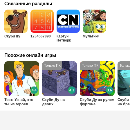
Связанные разделы:
Скуби Ду
1234567890
Картун
Мультики
Нетворк
Похожие онлайн игры
4.4
4.3
3.6
Тест: Узнай, кто
Скуби Ду на
Скуби Ду за рулем
Скуби 
ты из героев
двоих
фургона
на бр
Скуби ду