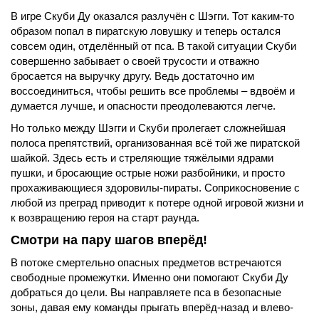
В игре Скуби Ду оказался разлучён с Шэгги. Тот каким-то
образом попал в пиратскую ловушку и теперь остался
совсем один, отделённый от пса. В такой ситуации Скуби
совершенно забывает о своей трусости и отважно
бросается на выручку другу. Ведь достаточно им
воссоединиться, чтобы решить все проблемы – вдвоём и
думается лучше, и опасности преодолеваются легче.
Но только между Шэгги и Скуби пролегает сложнейшая
полоса препятствий, организованная всё той же пиратской
шайкой. Здесь есть и стреляющие тяжёлыми ядрами
пушки, и бросающие острые ножи разбойники, и просто
прохаживающиеся здоровилы-пираты. Соприкосновение с
любой из преград приводит к потере одной игровой жизни и
к возвращению героя на старт раунда.
Смотри на пару шагов вперёд!
В потоке смертельно опасных предметов встречаются
свободные промежутки. Именно они помогают Скуби Ду
добраться до цели. Вы направляете пса в безопасные
зоны, давая ему команды прыгать вперёд-назад и влево-