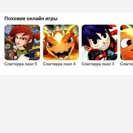
Похожие онлайн игры
Слагтерра пазл 5
Слагтерра пазл 4
Слагтерра пазл 3
Слагте