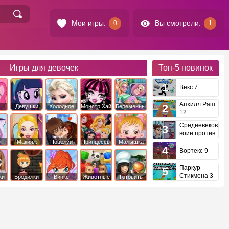
Мои игры:
Вы смотрели:
0
1
Игры для девочек
Топ-5
новинок
Векс 7
Апхилл Раш
Девушки
Холодное
Монстр Хай
Беременные
12
это
Эквестрии
Сердце
Средневековый
воин против
инопланетян
е
Макияж
Поцелуи
Принцессы
Малышка
Диснея
Хейзел
Вортекс 9
Паркур
Стикмена 3
ки
Бродилки
Винкс
Животные
Готовить
еду