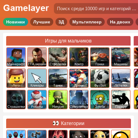
Новинки
Лучшие
3Д
Мультиплеер
На двоих
Игры для мальчиков
Майнкрафт
ГТА онлайн
Стрелялки
Контр
Гонки
Машины
5
Страйк
Лего
Кликеры
Танки
Драки
Футбол
Леталки
Страшилки
Роботы
Ниндзя
Симуляторы
Зомби
Паркур
Категории