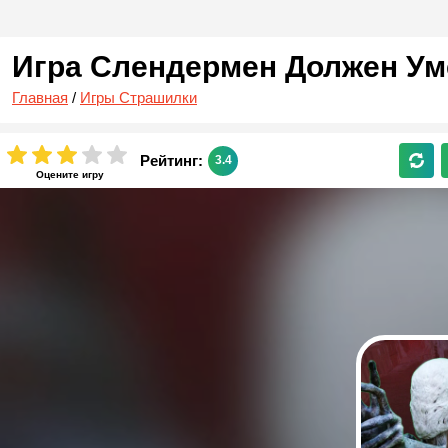
Игра Слендермен Должен У
Главная
/
Игры Страшилки
Рейтинг:
3.4
Оцените игру