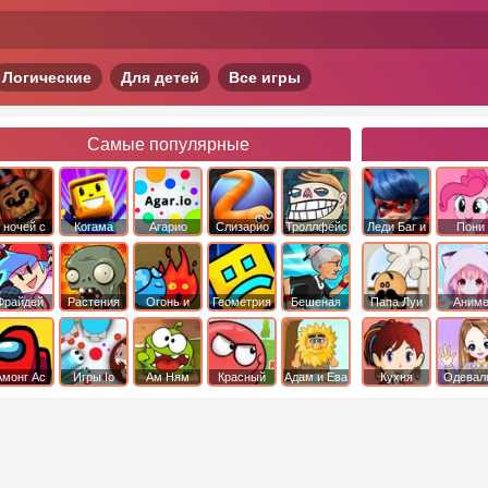
Логические
Для детей
Все игры
Самые популярные
 ночей с
Когама
Агарио
Слизарио
Троллфейс
Леди Баг и
Пони
фредди
квест
Супер Кот
Дружба 
чудо
Фрайдей
Растения
Огонь и
Геометрия
Бешеная
Папа Луи
Аним
Найт
против
Вода
Даш
бабка
Фанкин
Зомби
сбежала из
психушки
Амонг Ас
Игры Io
Ам Ням
Красный
Адам и Ева
Кухня
Одевал
шар
Сары