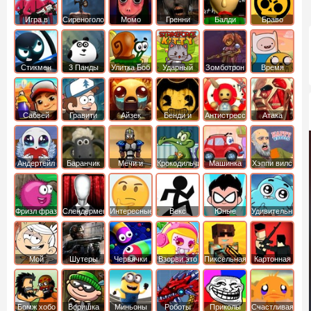
Игра в
Сиреноголовый
Момо
Гренни
Балди
Браво
Кальмара
Старс
Стикмен
3 Панды
Улитка Боб
Ударный
Зомботрон
Время
отряд котят
Приключений
Сабвей
Гравити
Айзек
Бенди и
Антистресс
Атака
Серф
Фолз
Чернильная
Титанов
машина
Андертейл
Баранчик
Мечи и
Крокодильчик
Машинка
Хэппи вилс
Шон
Сандали
Свомпи
Вилли
Фризл фраз
Слендермен
Интересные
Векс
Юные
Удивительный
титаны
мир
вперед
Гамбола
Мой
Шутеры
Червячки
Взорви это
Пиксельная
Картонная
шумный
война
башка
дом
Бомж хобо
Воришка
Миньоны
Роботы
Приколы
Счастливая