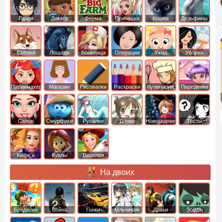
Гарри
Доктор
Ферма
Прически
Кошки
Дельфины
Поттер
Плюшева
Собаки
Лошади
Больница
Операции
Уход
Уборка
Парикмахер
Магазин
Рисовалки
Раскраски
Кулинария
Переделки
Салон
Смурфики
Русалки
Дочки
Новогодние
Тесты
Кафе и
Куклы
Веселая
рестораны
ферма
На двоих
Бродилки
Война
Гонки
Мльчикам
Драки
Зомби