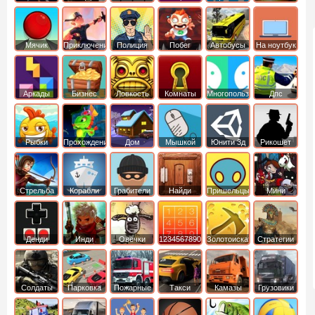
Мячик
Приключения
Полиция
Побег
Автобусы
На ноутбук
Аркады
Бизнес
Ловкость
Комнаты
Многопользовательские
Дпс
симуляторы
Рыбки
Прохождение
Дом
Мышкой
Юнити 3д
Рикошет
Cтрельба
Корабли
Грабители
Найди
Пришельцы
Мини
из лука
выход
Денди
Инди
Овечки
1234567890
Золотоискатель
Стратегии
идут домой
Солдаты
Парковка
Пожарные
Такси
Камазы
Грузовики
машин
машины