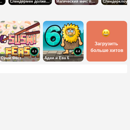
ющий Призрак
Слендермен должен умереть
Магический меч: последний крестовый поход
Загрузить 
больше хитов
4.3
4.4
Суши Фест
Адам и Ева 6