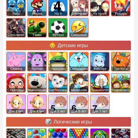
Лего
Марио
На 4
Девочкам
На троих
Рыцари
Стрелялки
Танки
Футбол
Смешные
Детские игры
Свинка
Лунтик
Умизуми
Смешарики
Фиксики
Три Кота
Пеппа
Сказочный
Мимимишки
Барбоскины
Малышам
Познавательные
Развивающие
патруль
Для 3 лет
Для 4 лет
Для 5 лет
Для 6 лет
Для 7 лет
Логические игры