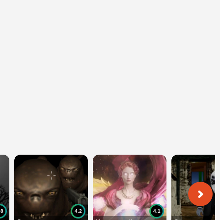
.8
4.2
4.1