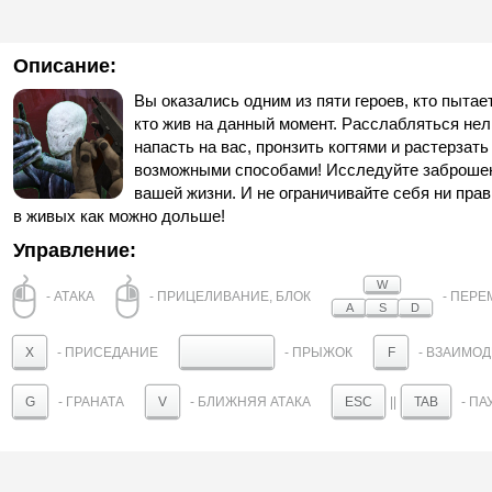
Описание:
Вы оказались одним из пяти героев, кто пыта
кто жив на данный момент. Расслабляться нел
напасть на вас, пронзить когтями и растерза
возможными способами! Исследуйте заброшенн
вашей жизни. И не ограничивайте себя ни прав
в живых как можно дольше!
Управление:
W
- АТАКА
- ПРИЦЕЛИВАНИЕ, БЛОК
- ПЕР
A
S
D
- ПРИСЕДАНИЕ
- ПРЫЖОК
- ВЗАИМО
X
F
- ГРАНАТА
- БЛИЖНЯЯ АТАКА
||
- ПА
G
V
ESC
TAB