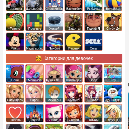
Тракторы
Дальнобойщики
Спортивные
Баскетбол
Рыбалка
Волейбол
Теннис
Простые
Хоккей
Защита
Гадкий Я
Скуби Ду
башни
Микки
Мадагаскар
Пинбол
Пакман
Сега
Маус
Категории для девочек
Пони
Маникюр
Куклы ЛОЛ
Шиммер и
Эвер
Шоу
креатор
Шайн
Афтер Хай
дельфинов
Рапунцель
Барби
Мейкеры
Музыка
Школа
Пушистики
Любовь
Дисней
Анжела и
София
Тотали
Друзья
том
Прекрасная
Спайс
ангелов