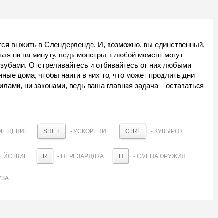
ется выжить в Слендерленде. И, возможно, вы единственный,
ьзя ни на минуту, ведь монстры в любой момент могут
ть зубами. Отстреливайтесь и отбивайтесь от них любыми
ые дома, чтобы найти в них то, что может продлить дни
илами, ни законами, ведь ваша главная задача – оставаться
ЕМЕЩЕНИЕ
- УСКОРЕНИЕ
- КУВЫРОК
SHIFT
CTRL
ДЕЙСТВИЕ
- ПЕРЕЗАРЯДКА
- СМЕНА ОРУЖИЯ
R
H
УЗА