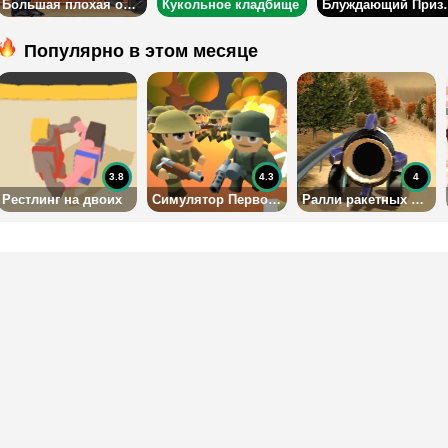
Большая плохая обезьяна
Кукольное кладбище
Блужда
Популярно в этом месяце
3.8
4.3
4
Рестлинг на двоих
Симулятор Первой Мировой Войны
Ралли ракетных машин