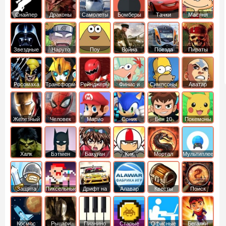
Снайпер
Драконы
Самолеты
Бомберы
Тачки
Масяня
Звездные
Наруто
Поу
Война
Поезда
Пираты
войны
Карибского
Моря
Росомаха
Трансформеры
Рейнджеры
Финис и
Симпсоны
Аватар
Самураи
Ферб
легенда об
Аанге
Железный
Человек
Марио
Соник
Бен 10
Покемоны
человек
Паук
Халк
Бэтмен
Бакуган
Кик
Мортал
Мультиплеер
Бутовский
комбат
Защита
Пиксельные
Дрифт на
Алавар
Квесты
Поиск
королевства
машинах
предметов
Космос
Рыцари
Пианино
Старые
Офисные
Бегалки