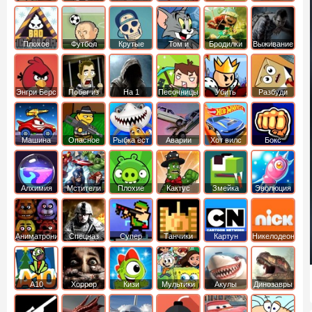
боб
динозавры
обезьянка
Плохое
Футбол
Крутые
Том и
Бродилки
Выживание
мороженое
головами
джерри
Приключения
Энгри Берс
Побег из
На 1
Песочницы
Убить
Разбуди
тюрьмы
короля
коробку
Машина
Опасное
Рыбка ест
Аварии
Хот вилс
Бокс
ест
оружие
рыбку
машин
машину
Алхимия
Мстители
Плохие
Кактус
Змейка
Эволюция
свинки
маккой
Аниматроники
Спецназ
Супер
Танчики
Картун
Никелодеон
бойцы
нетворк
А10
Хоррор
Кизи
Мультики
Акулы
Динозавры