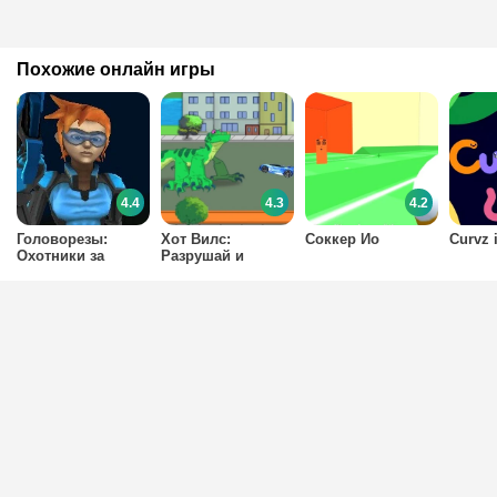
Похожие онлайн игры
4.4
4.3
4.2
Головорезы:
Хот Вилс:
Соккер Ио
Curvz 
Охотники за
Разрушай и
монстрами
властвуй