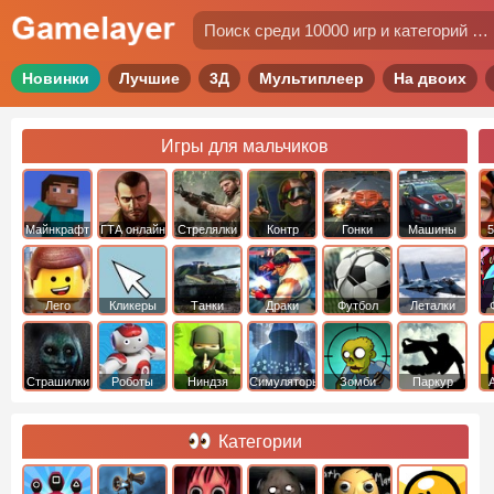
Новинки
Лучшие
3Д
Мультиплеер
На двоих
Игры для мальчиков
Майнкрафт
ГТА онлайн
Стрелялки
Контр
Гонки
Машины
5
Страйк
Лего
Кликеры
Танки
Драки
Футбол
Леталки
Страшилки
Роботы
Ниндзя
Симуляторы
Зомби
Паркур
Категории