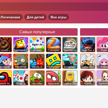
Логические
Для детей
Все игры
Самые популярные
 ночей с
Когама
Агарио
Слизарио
Троллфейс
Леди Баг и
Пони
фредди
квест
Супер Кот
Дружба 
чудо
Фрайдей
Растения
Огонь и
Геометрия
Бешеная
Папа Луи
Аним
Найт
против
Вода
Даш
бабка
Фанкин
Зомби
сбежала из
психушки
Амонг Ас
Игры Io
Ам Ням
Красный
Адам и Ева
Кухня
Одевал
шар
Сары