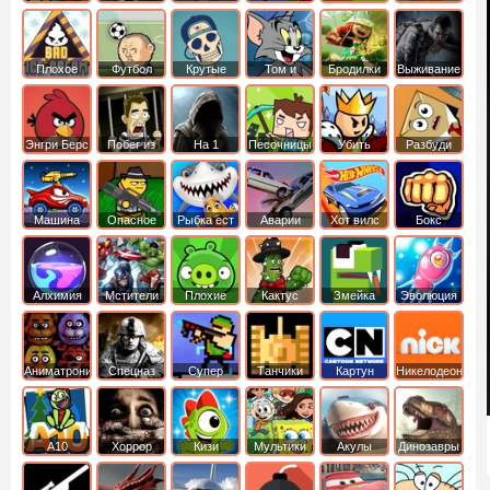
боб
динозавры
обезьянка
Плохое
Футбол
Крутые
Том и
Бродилки
Выживание
мороженое
головами
джерри
Приключения
Энгри Берс
Побег из
На 1
Песочницы
Убить
Разбуди
тюрьмы
короля
коробку
Машина
Опасное
Рыбка ест
Аварии
Хот вилс
Бокс
ест
оружие
рыбку
машин
машину
Алхимия
Мстители
Плохие
Кактус
Змейка
Эволюция
свинки
маккой
Аниматроники
Спецназ
Супер
Танчики
Картун
Никелодеон
бойцы
нетворк
А10
Хоррор
Кизи
Мультики
Акулы
Динозавры