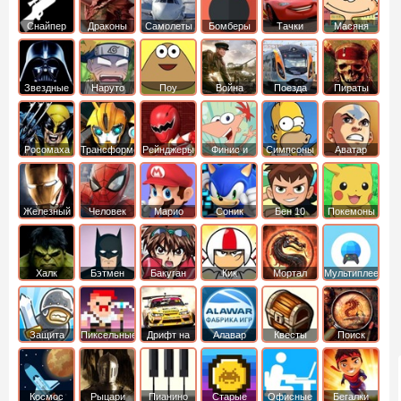
Снайпер
Драконы
Самолеты
Бомберы
Тачки
Масяня
Звездные
Наруто
Поу
Война
Поезда
Пираты
войны
Карибского
Моря
Росомаха
Трансформеры
Рейнджеры
Финис и
Симпсоны
Аватар
Самураи
Ферб
легенда об
Аанге
Железный
Человек
Марио
Соник
Бен 10
Покемоны
человек
Паук
Халк
Бэтмен
Бакуган
Кик
Мортал
Мультиплеер
Бутовский
комбат
Защита
Пиксельные
Дрифт на
Алавар
Квесты
Поиск
королевства
машинах
предметов
Космос
Рыцари
Пианино
Старые
Офисные
Бегалки