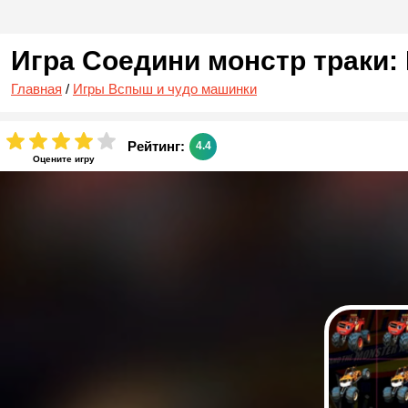
Игра Соедини монстр траки
Главная
/
Игры Вспыш и чудо машинки
Рейтинг:
4.4
Оцените игру