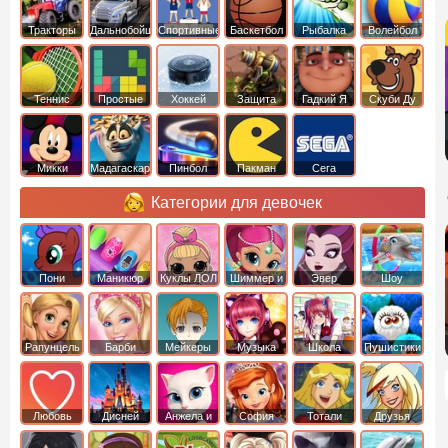
Тракторы
Дальнобойщики
Спортивные
Баскетбол
Рыбалка
Волейбол
Теннис
Простые
Хоккей
Защита
Гадкий Я
Скуби Ду
башни
Микки
Мадагаскар
Пинбол
Пакман
Сега
Маус
Категории для девочек
Пони
Маникюр
Куклы ЛОЛ
Шиммер и
Эвер
Шоу
креатор
Шайн
Афтер Хай
дельфинов
Рапунцель
Барби
Мейкеры
Музыка
Школа
Пушистики
Любовь
Дисней
Анжела и
София
Тотали
Друзья
том
Прекрасная
Спайс
ангелов