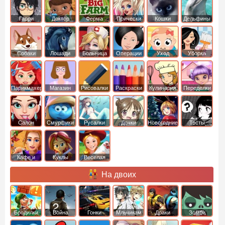
Гарри
Доктор
Ферма
Прически
Кошки
Дельфины
Поттер
Плюшева
Собаки
Лошади
Больница
Операции
Уход
Уборка
Парикмахер
Магазин
Рисовалки
Раскраски
Кулинария
Переделки
Салон
Смурфики
Русалки
Дочки
Новогодние
Тесты
Кафе и
Куклы
Веселая
рестораны
ферма
На двоих
Бродилки
Война
Гонки
Мльчикам
Драки
Зомби