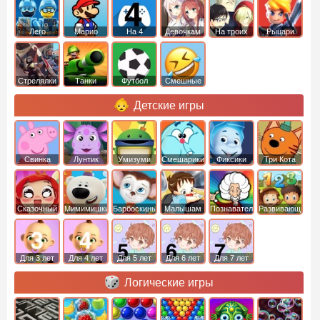
Лего
Марио
На 4
Девочкам
На троих
Рыцари
Стрелялки
Танки
Футбол
Смешные
Детские игры
Свинка
Лунтик
Умизуми
Смешарики
Фиксики
Три Кота
Пеппа
Сказочный
Мимимишки
Барбоскины
Малышам
Познавательные
Развивающие
патруль
Для 3 лет
Для 4 лет
Для 5 лет
Для 6 лет
Для 7 лет
Логические игры