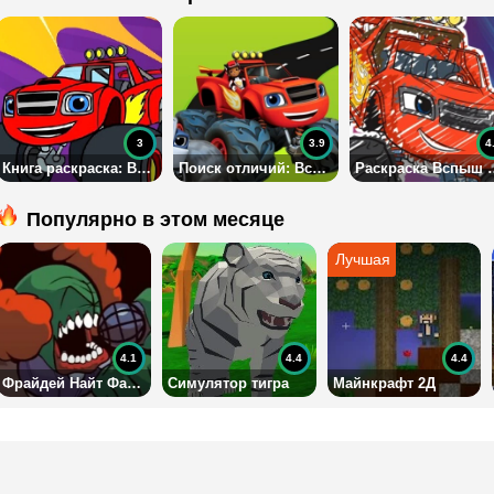
3
3.9
4
Книга раскраска: Вспыш и Чудо Машинки
Поиск отличий: Вспыш и Чудо Машинки
Раскраска Вспыш и чудом
Популярно в этом месяце
4.1
4.4
4.4
Фрайдей Найт Фанкин: Трики Клоун Мод
Симулятор тигра
Майнкрафт 2Д