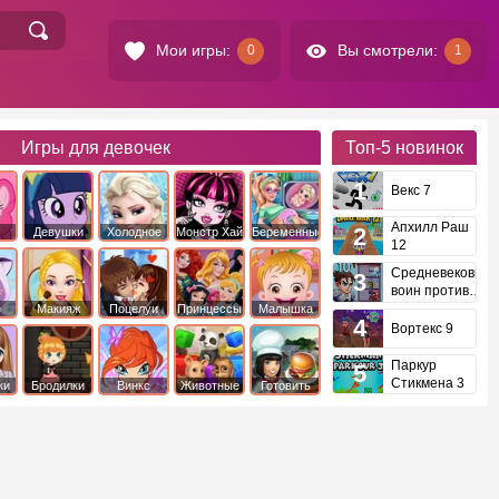
Мои игры:
Вы смотрели:
0
1
Игры для девочек
Топ-5
новинок
Векс 7
Апхилл Раш
Девушки
Холодное
Монстр Хай
Беременные
12
это
Эквестрии
Сердце
Средневековый
воин против
инопланетян
е
Макияж
Поцелуи
Принцессы
Малышка
Диснея
Хейзел
Вортекс 9
Паркур
Стикмена 3
ки
Бродилки
Винкс
Животные
Готовить
еду