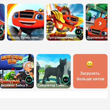
.3
3.3
ашинки: Вспыш и Чудо Машинки
Вспыш Супер поиски: Вспыш и Чудо Машинки
Программируем с Робогонщиками: Вспыш и Чудо Машинки
Загрузить 
больше хитов
4.1
4.3
Бешеная бабка 9: спешит на Рождество
Симулятор Семьи Пантеры 3Д