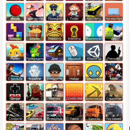
Мячик
Приключения
Полиция
Побег
Автобусы
На ноутбук
Аркады
Бизнес
Ловкость
Комнаты
Многопользовательские
Дпс
симуляторы
Рыбки
Прохождение
Дом
Мышкой
Юнити 3д
Рикошет
Cтрельба
Корабли
Грабители
Найди
Пришельцы
Мини
из лука
выход
Денди
Инди
Овечки
1234567890
Золотоискатель
Стратегии
идут домой
Солдаты
Парковка
Пожарные
Такси
Камазы
Грузовики
машин
машины