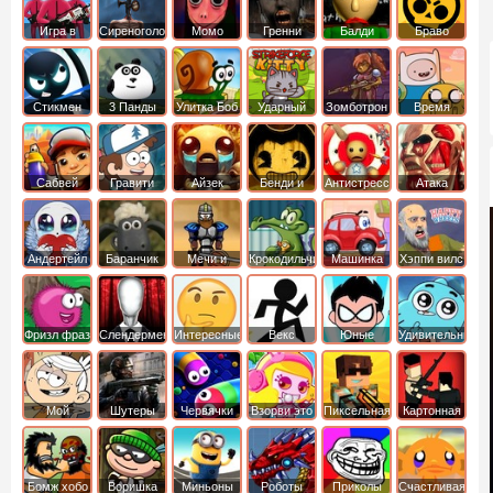
Игра в
Сиреноголовый
Момо
Гренни
Балди
Браво
Кальмара
Старс
Стикмен
3 Панды
Улитка Боб
Ударный
Зомботрон
Время
отряд котят
Приключений
Сабвей
Гравити
Айзек
Бенди и
Антистресс
Атака
Серф
Фолз
Чернильная
Титанов
машина
Андертейл
Баранчик
Мечи и
Крокодильчик
Машинка
Хэппи вилс
Шон
Сандали
Свомпи
Вилли
Фризл фраз
Слендермен
Интересные
Векс
Юные
Удивительный
титаны
мир
вперед
Гамбола
Мой
Шутеры
Червячки
Взорви это
Пиксельная
Картонная
шумный
война
башка
дом
Бомж хобо
Воришка
Миньоны
Роботы
Приколы
Счастливая