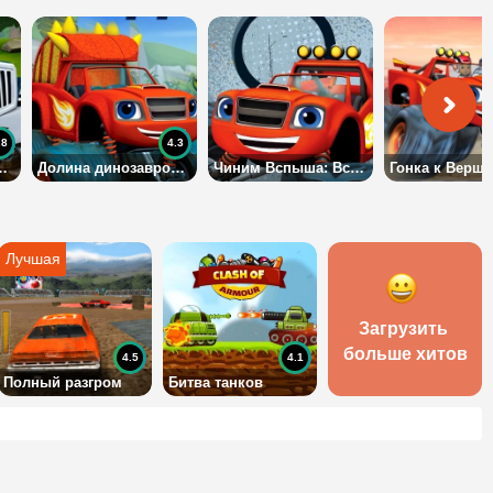
.8
4.3
оры: Вспыш и Чудо Машинки
Долина динозавров: Вспыш и Чудо Машинки
Чиним Вспыша: Вспыш и Чудо Машинки
Загрузить 
больше хитов
4.5
4.1
Полный разгром
Битва танков