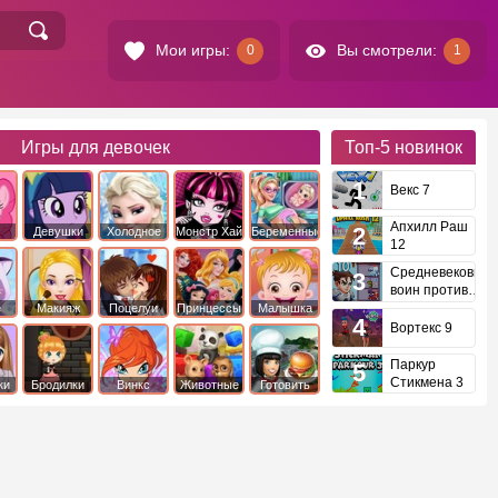
Мои игры:
Вы смотрели:
0
1
Игры для девочек
Топ-5
новинок
Векс 7
Апхилл Раш
Девушки
Холодное
Монстр Хай
Беременные
12
это
Эквестрии
Сердце
Средневековый
воин против
инопланетян
е
Макияж
Поцелуи
Принцессы
Малышка
Диснея
Хейзел
Вортекс 9
Паркур
Стикмена 3
ки
Бродилки
Винкс
Животные
Готовить
еду