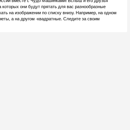
ссии вместе с Чудо Машинками! Вспыш и его друзья
а которых они будут прятать для вас разнообразные
ать на изображении по списку внизу. Например, на одном
меты, а на другом -квадратные. Следите за своим