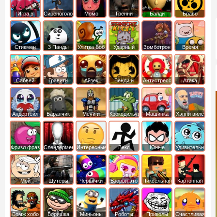
Игра в
Сиреноголовый
Момо
Гренни
Балди
Браво
Кальмара
Старс
Стикмен
3 Панды
Улитка Боб
Ударный
Зомботрон
Время
отряд котят
Приключений
Сабвей
Гравити
Айзек
Бенди и
Антистресс
Атака
Серф
Фолз
Чернильная
Титанов
машина
Андертейл
Баранчик
Мечи и
Крокодильчик
Машинка
Хэппи вилс
Шон
Сандали
Свомпи
Вилли
Фризл фраз
Слендермен
Интересные
Векс
Юные
Удивительный
титаны
мир
вперед
Гамбола
Мой
Шутеры
Червячки
Взорви это
Пиксельная
Картонная
шумный
война
башка
дом
Бомж хобо
Воришка
Миньоны
Роботы
Приколы
Счастливая