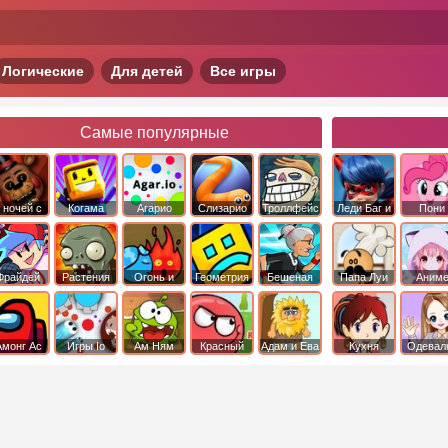
Логические
Для детей
Все игры
Самые популярные
 ночей с
Когама
Агарио
Слизарио
Троллфейс
Леди Баг и
Пони
фредди
квест
Супер Кот
Дружба 
чудо
Фрайдей
Растения
Огонь и
Геометрия
Бешеная
Папа Луи
Аним
Найт
против
Вода
Даш
бабка
Фанкин
Зомби
сбежала из
психушки
Амонг Ас
Игры Io
Ам Ням
Красный
Адам и Ева
Кухня
Одевал
шар
Сары