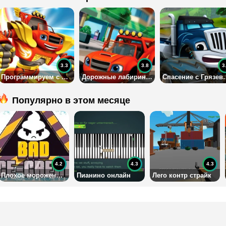
3.3
3.8
3
Программируем с Робогонщиками: Вспыш и Чудо Машинки
Дорожные лабиринты: Вспыш и Чудо Машинки
Спасение с Грязевой г
Популярно в этом месяце
4.2
4.3
4.3
Плохое мороженое 1 на двоих
Пианино онлайн
Лего контр страйк