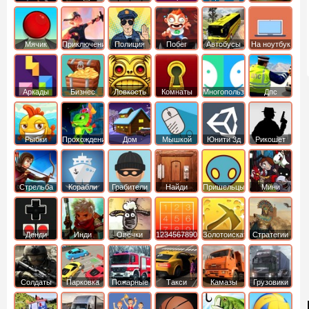
Мячик
Приключения
Полиция
Побег
Автобусы
На ноутбук
Аркады
Бизнес
Ловкость
Комнаты
Многопользовательские
Дпс
симуляторы
Рыбки
Прохождение
Дом
Мышкой
Юнити 3д
Рикошет
Cтрельба
Корабли
Грабители
Найди
Пришельцы
Мини
из лука
выход
Денди
Инди
Овечки
1234567890
Золотоискатель
Стратегии
идут домой
Солдаты
Парковка
Пожарные
Такси
Камазы
Грузовики
машин
машины