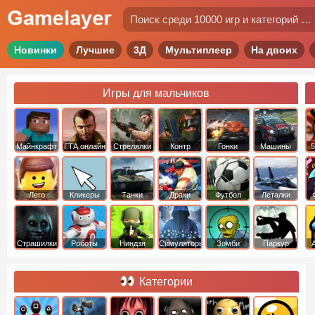
Новинки
Лучшие
3Д
Мультиплеер
На двоих
Игры для мальчиков
Майнкрафт
ГТА онлайн
Стрелялки
Контр
Гонки
Машины
5
Страйк
Лего
Кликеры
Танки
Драки
Футбол
Леталки
Страшилки
Роботы
Ниндзя
Симуляторы
Зомби
Паркур
Категории