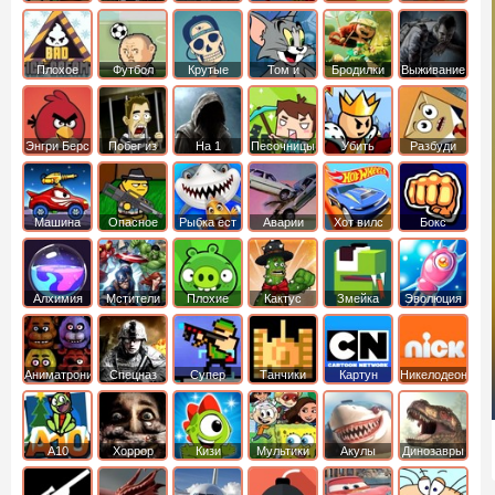
боб
динозавры
обезьянка
Плохое
Футбол
Крутые
Том и
Бродилки
Выживание
мороженое
головами
джерри
Приключения
Энгри Берс
Побег из
На 1
Песочницы
Убить
Разбуди
тюрьмы
короля
коробку
Машина
Опасное
Рыбка ест
Аварии
Хот вилс
Бокс
ест
оружие
рыбку
машин
машину
Алхимия
Мстители
Плохие
Кактус
Змейка
Эволюция
свинки
маккой
Аниматроники
Спецназ
Супер
Танчики
Картун
Никелодеон
бойцы
нетворк
А10
Хоррор
Кизи
Мультики
Акулы
Динозавры