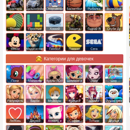
Тракторы
Дальнобойщики
Спортивные
Баскетбол
Рыбалка
Волейбол
Теннис
Простые
Хоккей
Защита
Гадкий Я
Скуби Ду
башни
Микки
Мадагаскар
Пинбол
Пакман
Сега
Маус
Категории для девочек
Пони
Маникюр
Куклы ЛОЛ
Шиммер и
Эвер
Шоу
креатор
Шайн
Афтер Хай
дельфинов
Рапунцель
Барби
Мейкеры
Музыка
Школа
Пушистики
Любовь
Дисней
Анжела и
София
Тотали
Друзья
том
Прекрасная
Спайс
ангелов