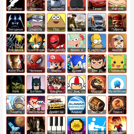
Снайпер
Драконы
Самолеты
Бомберы
Тачки
Масяня
Звездные
Наруто
Поу
Война
Поезда
Пираты
войны
Карибского
Моря
Росомаха
Трансформеры
Рейнджеры
Финис и
Симпсоны
Аватар
Самураи
Ферб
легенда об
Аанге
Железный
Человек
Марио
Соник
Бен 10
Покемоны
человек
Паук
Халк
Бэтмен
Бакуган
Кик
Мортал
Мультиплеер
Бутовский
комбат
Защита
Пиксельные
Дрифт на
Алавар
Квесты
Поиск
королевства
машинах
предметов
Космос
Рыцари
Пианино
Старые
Офисные
Бегалки