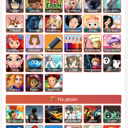
Гарри
Доктор
Ферма
Прически
Кошки
Дельфины
Поттер
Плюшева
Собаки
Лошади
Больница
Операции
Уход
Уборка
Парикмахер
Магазин
Рисовалки
Раскраски
Кулинария
Переделки
Салон
Смурфики
Русалки
Дочки
Новогодние
Тесты
Кафе и
Куклы
Веселая
рестораны
ферма
На двоих
Бродилки
Война
Гонки
Мльчикам
Драки
Зомби