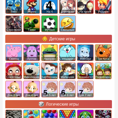
Лего
Марио
На 4
Девочкам
На троих
Рыцари
Стрелялки
Танки
Футбол
Смешные
Детские игры
Свинка
Лунтик
Умизуми
Смешарики
Фиксики
Три Кота
Пеппа
Сказочный
Мимимишки
Барбоскины
Малышам
Познавательные
Развивающие
патруль
Для 3 лет
Для 4 лет
Для 5 лет
Для 6 лет
Для 7 лет
Логические игры