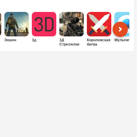
Экшен
3д
3Д
Королевская
Мультиплее
Стрелялки
битва