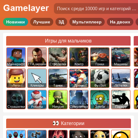
Новинки
Лучшие
3Д
Мультиплеер
На двоих
Игры для мальчиков
Майнкрафт
ГТА онлайн
Стрелялки
Контр
Гонки
Машины
5
Страйк
Лего
Кликеры
Танки
Драки
Футбол
Леталки
Страшилки
Роботы
Ниндзя
Симуляторы
Зомби
Паркур
Категории