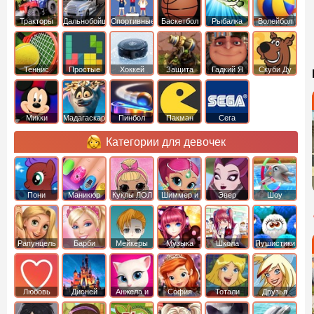
Тракторы
Дальнобойщики
Спортивные
Баскетбол
Рыбалка
Волейбол
Теннис
Простые
Хоккей
Защита
Гадкий Я
Скуби Ду
башни
Микки
Мадагаскар
Пинбол
Пакман
Сега
Маус
Категории для девочек
Пони
Маникюр
Куклы ЛОЛ
Шиммер и
Эвер
Шоу
креатор
Шайн
Афтер Хай
дельфинов
Рапунцель
Барби
Мейкеры
Музыка
Школа
Пушистики
Любовь
Дисней
Анжела и
София
Тотали
Друзья
том
Прекрасная
Спайс
ангелов