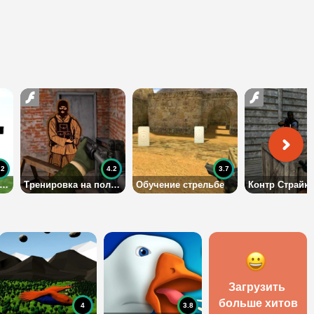
.2
4.2
3.7
онтр Страйк Майнкрафт
Тренировка на полигоне
Обучение стрельбе
Загрузить 
больше хитов
4
3.8