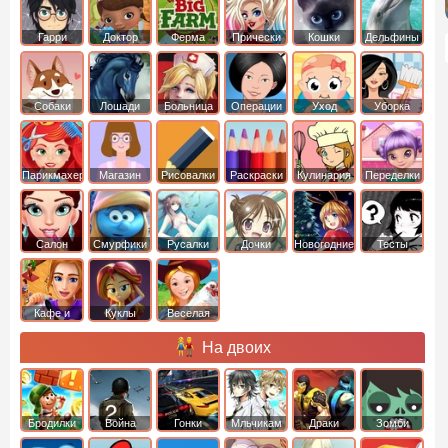
Гарри
Доктор
Ферма
Прически
Кошки
Дельфины
Поттер
Плюшева
Собаки
Лошади
Больница
Операции
Уход
Уборка
Парикмахер
Магазин
Рисовалки
Раскраски
Кулинария
Переделки
Салон
Смурфики
Русалки
Дочки
Новогодние
Тесты
Кафе и
Куклы
Веселая
рестораны
ферма
На двоих
Бродилки
Война
Гонки
Мльчикам
Драки
Зомби