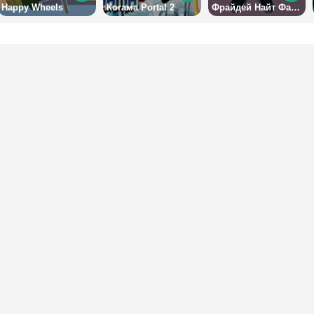
Happy Wheels
Когама Portal 2
Фрайдей Найт Фанкин: Рув