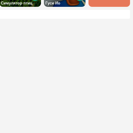
Симулятор птиц
Гуси Ио