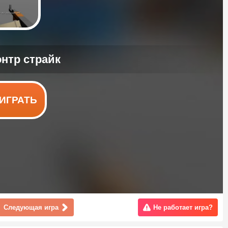
ИГРАТЬ
Следующая игра
Не работает игра?