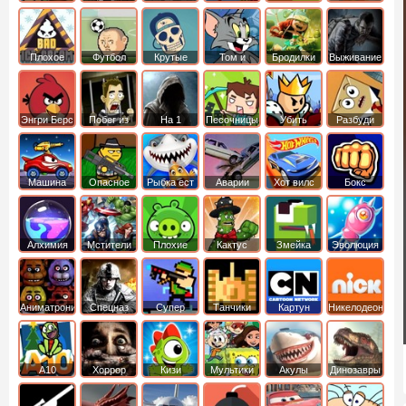
боб
динозавры
обезьянка
Плохое
Футбол
Крутые
Том и
Бродилки
Выживание
мороженое
головами
джерри
Приключения
Энгри Берс
Побег из
На 1
Песочницы
Убить
Разбуди
тюрьмы
короля
коробку
Машина
Опасное
Рыбка ест
Аварии
Хот вилс
Бокс
ест
оружие
рыбку
машин
машину
Алхимия
Мстители
Плохие
Кактус
Змейка
Эволюция
свинки
маккой
Аниматроники
Спецназ
Супер
Танчики
Картун
Никелодеон
бойцы
нетворк
А10
Хоррор
Кизи
Мультики
Акулы
Динозавры