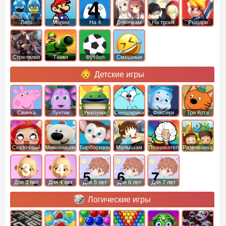
Лего
Марио
На 4
Девочкам
На троих
Рыцари
Стрелялки
Танки
Футбол
Смешные
Детские игры
Свинка
Лунтик
Умизуми
Смешарики
Фиксики
Три Кота
Пеппа
Сказочный
Мимимишки
Барбоскины
Малышам
Познавательные
Развивающие
патруль
Для 3 лет
Для 4 лет
Для 5 лет
Для 6 лет
Для 7 лет
Логические игры