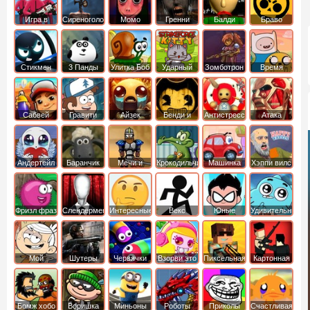
Игра в
Сиреноголовый
Момо
Гренни
Балди
Браво
Кальмара
Старс
Стикмен
3 Панды
Улитка Боб
Ударный
Зомботрон
Время
отряд котят
Приключений
Сабвей
Гравити
Айзек
Бенди и
Антистресс
Атака
Серф
Фолз
Чернильная
Титанов
машина
Андертейл
Баранчик
Мечи и
Крокодильчик
Машинка
Хэппи вилс
Шон
Сандали
Свомпи
Вилли
Фризл фраз
Слендермен
Интересные
Векс
Юные
Удивительный
титаны
мир
вперед
Гамбола
Мой
Шутеры
Червячки
Взорви это
Пиксельная
Картонная
шумный
война
башка
дом
Бомж хобо
Воришка
Миньоны
Роботы
Приколы
Счастливая