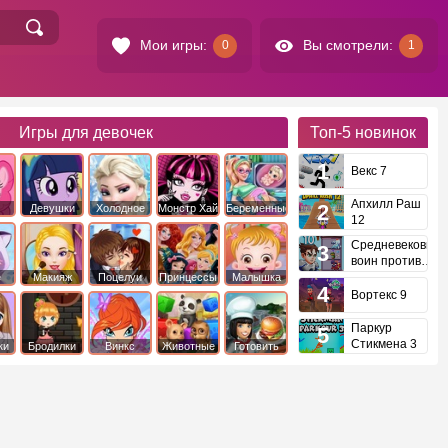
Мои игры:
Вы смотрели:
0
1
Игры для девочек
Топ-5
новинок
Векс 7
Апхилл Раш
Девушки
Холодное
Монстр Хай
Беременные
12
это
Эквестрии
Сердце
Средневековый
воин против
инопланетян
е
Макияж
Поцелуи
Принцессы
Малышка
Диснея
Хейзел
Вортекс 9
Паркур
Стикмена 3
ки
Бродилки
Винкс
Животные
Готовить
еду