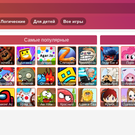
Логические
Для детей
Все игры
Самые популярные
 ночей с
Когама
Агарио
Слизарио
Троллфейс
Леди Баг и
Пони
фредди
квест
Супер Кот
Дружба 
чудо
Фрайдей
Растения
Огонь и
Геометрия
Бешеная
Папа Луи
Аним
Найт
против
Вода
Даш
бабка
Фанкин
Зомби
сбежала из
психушки
Амонг Ас
Игры Io
Ам Ням
Красный
Адам и Ева
Кухня
Одевал
шар
Сары