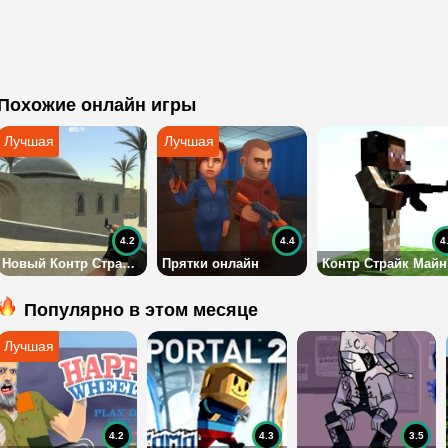
Похожие онлайн игры
4.2
4.4
4
Новый Контр Страйк 3Д
Прятки онлайн
К
Популярно в этом месяце
4.2
4.3
3.5