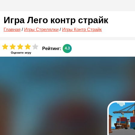
Игра Лего контр страйк
Главная
/
Игры Стрелялки
/
Игры Контр Страйк
Рейтинг:
4.3
Оцените игру