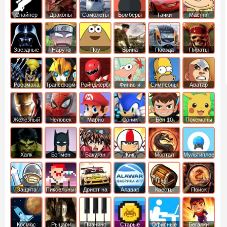
Снайпер
Драконы
Самолеты
Бомберы
Тачки
Масяня
Звездные
Наруто
Поу
Война
Поезда
Пираты
войны
Карибского
Моря
Росомаха
Трансформеры
Рейнджеры
Финис и
Симпсоны
Аватар
Самураи
Ферб
легенда об
Аанге
Железный
Человек
Марио
Соник
Бен 10
Покемоны
человек
Паук
Халк
Бэтмен
Бакуган
Кик
Мортал
Мультиплеер
Бутовский
комбат
Защита
Пиксельные
Дрифт на
Алавар
Квесты
Поиск
королевства
машинах
предметов
Космос
Рыцари
Пианино
Старые
Офисные
Бегалки