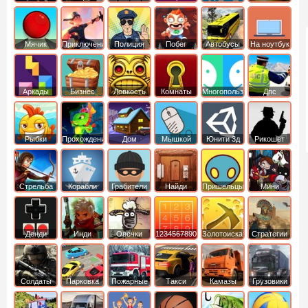
Мячик
Приключения
Полиция
Побег
Автобусы
На ноутбук
Аркады
Бизнес
Ловкость
Комнаты
Многопользовательские
Дпс
симуляторы
Рыбки
Прохождение
Дом
Мышкой
Юнити 3д
Рикошет
Cтрельба
Корабли
Грабители
Найди
Пришельцы
Мини
из лука
выход
Денди
Инди
Овечки
1234567890
Золотоискатель
Стратегии
идут домой
Солдаты
Парковка
Пожарные
Такси
Камазы
Грузовики
машин
машины