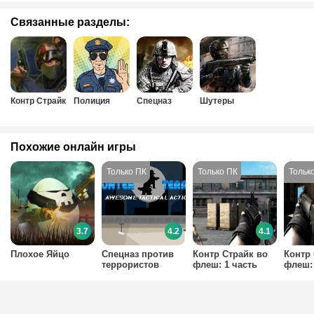
Связанные разделы:
Контр Страйк
Полиция
Спецназ
Шутеры
Похожие онлайн игры
3.7
4.2
4.1
Плохое Яйцо
Спецназ против
Контр Страйк во
Контр 
террористов
флеш: 1 часть
флеш: 