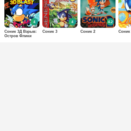
4
4
4.2
Соник 3Д Взрыв:
Соник 3
Соник 2
Соник
Остров Флики