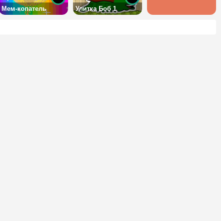
Мем-копатель
Улитка Боб 1