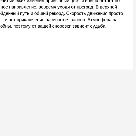
нитый ежик изменил привычный цвет и вовсю летает по
ное направление, вовремя уходя от преград. В верхней
ойденный путь и общий рекорд. Скорость движения просто
— и вот приключение начинается заново. Атмосфера на
ойны, поэтому от вашей сноровки зависит судьба