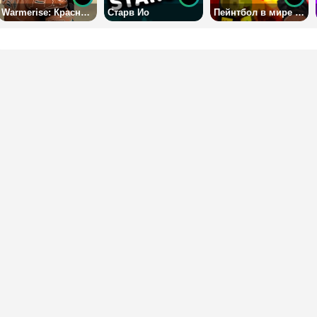
Warmerise: Красные Против Синих
Старв Ио
Пейнтбол в мире Майнкрафта