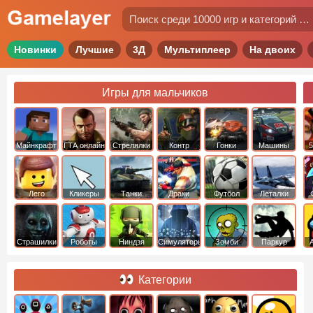
Новинки
Лучшие
3Д
Мультиплеер
На двоих
Игры для мальчиков
Майнкрафт
ГТА онлайн
Стрелялки
Контр
Гонки
Машины
5
Страйк
Лего
Кликеры
Танки
Драки
Футбол
Леталки
Страшилки
Роботы
Ниндзя
Симуляторы
Зомби
Паркур
Категории