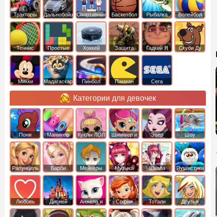
Тракторы
Дальнобойщики
Спортивные
Баскетбол
Рыбалка
Волейбол
Теннис
Простые
Хоккей
Защита
Гадкий Я
Скуби Ду
башни
Микки
Мадагаскар
Пинбол
Пакман
Сега
Маус
Категории для девочек
Пони
Маникюр
Куклы ЛОЛ
Шиммер и
Эвер
Шоу
креатор
Шайн
Афтер Хай
дельфинов
Рапунцель
Барби
Мейкеры
Музыка
Школа
Пушистики
Любовь
Дисней
Анжела и
София
Тотали
Друзья
том
Прекрасная
Спайс
ангелов