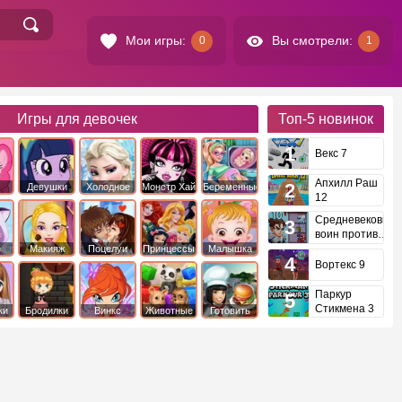
Мои игры:
Вы смотрели:
0
1
Игры для девочек
Топ-5
новинок
Векс 7
Апхилл Раш
Девушки
Холодное
Монстр Хай
Беременные
12
это
Эквестрии
Сердце
Средневековый
воин против
инопланетян
е
Макияж
Поцелуи
Принцессы
Малышка
Диснея
Хейзел
Вортекс 9
Паркур
Стикмена 3
ки
Бродилки
Винкс
Животные
Готовить
еду