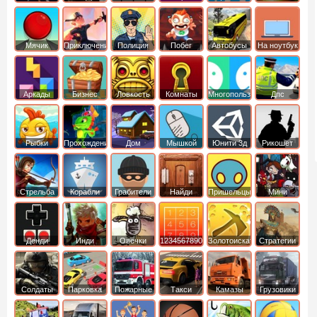
Мячик
Приключения
Полиция
Побег
Автобусы
На ноутбук
Аркады
Бизнес
Ловкость
Комнаты
Многопользовательские
Дпс
симуляторы
Рыбки
Прохождение
Дом
Мышкой
Юнити 3д
Рикошет
Cтрельба
Корабли
Грабители
Найди
Пришельцы
Мини
из лука
выход
Денди
Инди
Овечки
1234567890
Золотоискатель
Стратегии
идут домой
Солдаты
Парковка
Пожарные
Такси
Камазы
Грузовики
машин
машины