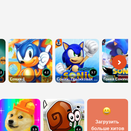
.2
4.2
3.7
Соник 1
Соник: Прыжковая Лихорадка 2
Гонка Соника
Загрузить 
больше хитов
3.9
4.4