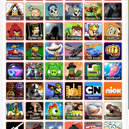
боб
динозавры
обезьянка
Плохое
Футбол
Крутые
Том и
Бродилки
Выживание
мороженое
головами
джерри
Приключения
Энгри Берс
Побег из
На 1
Песочницы
Убить
Разбуди
тюрьмы
короля
коробку
Машина
Опасное
Рыбка ест
Аварии
Хот вилс
Бокс
ест
оружие
рыбку
машин
машину
Алхимия
Мстители
Плохие
Кактус
Змейка
Эволюция
свинки
маккой
Аниматроники
Спецназ
Супер
Танчики
Картун
Никелодеон
бойцы
нетворк
А10
Хоррор
Кизи
Мультики
Акулы
Динозавры