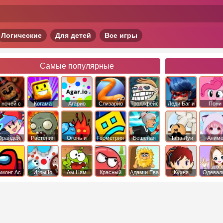
Логические
Для детей
Все игры
Самые популярные
 ночей с
Когама
Агарио
Слизарио
Троллфейс
Леди Баг и
Пони
фредди
квест
Супер Кот
Дружба 
чудо
Фрайдей
Растения
Огонь и
Геометрия
Бешеная
Папа Луи
Аним
Найт
против
Вода
Даш
бабка
Фанкин
Зомби
сбежала из
психушки
Амонг Ас
Игры Io
Ам Ням
Красный
Адам и Ева
Кухня
Одевал
шар
Сары