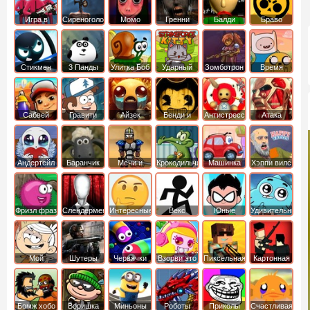
Игра в
Сиреноголовый
Момо
Гренни
Балди
Браво
Кальмара
Старс
Стикмен
3 Панды
Улитка Боб
Ударный
Зомботрон
Время
отряд котят
Приключений
Сабвей
Гравити
Айзек
Бенди и
Антистресс
Атака
Серф
Фолз
Чернильная
Титанов
машина
Андертейл
Баранчик
Мечи и
Крокодильчик
Машинка
Хэппи вилс
Шон
Сандали
Свомпи
Вилли
Фризл фраз
Слендермен
Интересные
Векс
Юные
Удивительный
титаны
мир
вперед
Гамбола
Мой
Шутеры
Червячки
Взорви это
Пиксельная
Картонная
шумный
война
башка
дом
Бомж хобо
Воришка
Миньоны
Роботы
Приколы
Счастливая