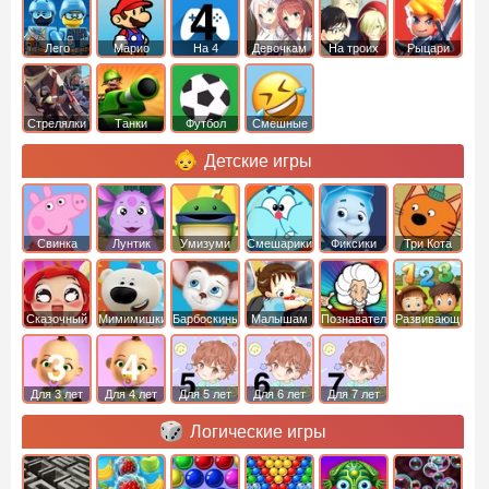
Лего
Марио
На 4
Девочкам
На троих
Рыцари
Стрелялки
Танки
Футбол
Смешные
Детские игры
Свинка
Лунтик
Умизуми
Смешарики
Фиксики
Три Кота
Пеппа
Сказочный
Мимимишки
Барбоскины
Малышам
Познавательные
Развивающие
патруль
Для 3 лет
Для 4 лет
Для 5 лет
Для 6 лет
Для 7 лет
Логические игры