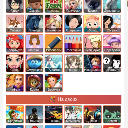
Гарри
Доктор
Ферма
Прически
Кошки
Дельфины
Поттер
Плюшева
Собаки
Лошади
Больница
Операции
Уход
Уборка
Парикмахер
Магазин
Рисовалки
Раскраски
Кулинария
Переделки
Салон
Смурфики
Русалки
Дочки
Новогодние
Тесты
Кафе и
Куклы
Веселая
рестораны
ферма
На двоих
Бродилки
Война
Гонки
Мльчикам
Драки
Зомби