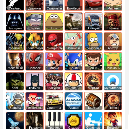
Снайпер
Драконы
Самолеты
Бомберы
Тачки
Масяня
Звездные
Наруто
Поу
Война
Поезда
Пираты
войны
Карибского
Моря
Росомаха
Трансформеры
Рейнджеры
Финис и
Симпсоны
Аватар
Самураи
Ферб
легенда об
Аанге
Железный
Человек
Марио
Соник
Бен 10
Покемоны
человек
Паук
Халк
Бэтмен
Бакуган
Кик
Мортал
Мультиплеер
Бутовский
комбат
Защита
Пиксельные
Дрифт на
Алавар
Квесты
Поиск
королевства
машинах
предметов
Космос
Рыцари
Пианино
Старые
Офисные
Бегалки