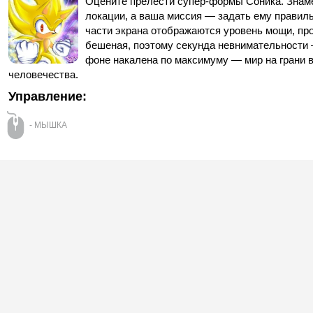
Оцените прелести супер-формы Соника. Знаме
локации, а ваша миссия — задать ему правиль
части экрана отображаются уровень мощи, пр
бешеная, поэтому секунда невнимательности 
фоне накалена по максимуму — мир на грани в
человечества.
Управление:
- МЫШКА