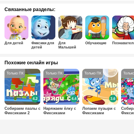
Связанные разделы:
Для детей
Фиксики для
Для
Обучающие
Познавател
детей
Малышей
Похожие онлайн игры
4.2
4.4
3.6
Собираем пазлы с
Наряжаем ёлку с
Лопаем пузыри с
Собир
Фиксиками 2
Фиксиками
Фиксиками
Фикси