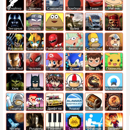
Снайпер
Драконы
Самолеты
Бомберы
Тачки
Масяня
Звездные
Наруто
Поу
Война
Поезда
Пираты
войны
Карибского
Моря
Росомаха
Трансформеры
Рейнджеры
Финис и
Симпсоны
Аватар
Самураи
Ферб
легенда об
Аанге
Железный
Человек
Марио
Соник
Бен 10
Покемоны
человек
Паук
Халк
Бэтмен
Бакуган
Кик
Мортал
Мультиплеер
Бутовский
комбат
Защита
Пиксельные
Дрифт на
Алавар
Квесты
Поиск
королевства
машинах
предметов
Космос
Рыцари
Пианино
Старые
Офисные
Бегалки