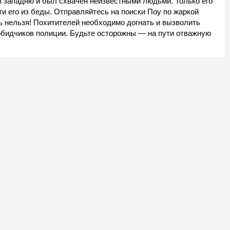
в западню и был схвачен неизвестными людьми. Только его
и его из беды. Отправляйтесь на поиски Поу по жаркой
ь нельзя! Похитителей необходимо догнать и вызволить
 обидчиков полиции. Будьте осторожны — на пути отважную