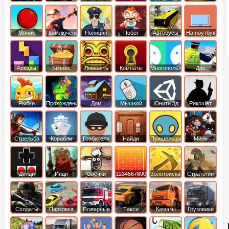
Мячик
Приключения
Полиция
Побег
Автобусы
На ноутбук
Аркады
Бизнес
Ловкость
Комнаты
Многопользовательские
Дпс
симуляторы
Рыбки
Прохождение
Дом
Мышкой
Юнити 3д
Рикошет
Cтрельба
Корабли
Грабители
Найди
Пришельцы
Мини
из лука
выход
Денди
Инди
Овечки
1234567890
Золотоискатель
Стратегии
идут домой
Солдаты
Парковка
Пожарные
Такси
Камазы
Грузовики
машин
машины