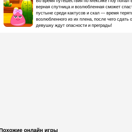
Во время путешествия по Мексике Поу попал 
верная спутница и возлюбленная сможет спаст
пустыне среди кактусов и скал — время терят
возлюбленного из их плена, после чего сдать
девушку ждут опасности и преграды!
Похожие онлайн игры