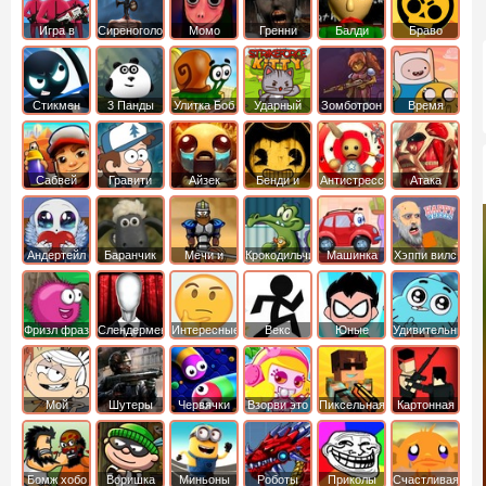
Игра в
Сиреноголовый
Момо
Гренни
Балди
Браво
Кальмара
Старс
Стикмен
3 Панды
Улитка Боб
Ударный
Зомботрон
Время
отряд котят
Приключений
Сабвей
Гравити
Айзек
Бенди и
Антистресс
Атака
Серф
Фолз
Чернильная
Титанов
машина
Андертейл
Баранчик
Мечи и
Крокодильчик
Машинка
Хэппи вилс
Шон
Сандали
Свомпи
Вилли
Фризл фраз
Слендермен
Интересные
Векс
Юные
Удивительный
титаны
мир
вперед
Гамбола
Мой
Шутеры
Червячки
Взорви это
Пиксельная
Картонная
шумный
война
башка
дом
Бомж хобо
Воришка
Миньоны
Роботы
Приколы
Счастливая