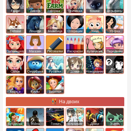
Гарри
Доктор
Ферма
Прически
Кошки
Дельфины
Поттер
Плюшева
Собаки
Лошади
Больница
Операции
Уход
Уборка
Парикмахер
Магазин
Рисовалки
Раскраски
Кулинария
Переделки
Салон
Смурфики
Русалки
Дочки
Новогодние
Тесты
Кафе и
Куклы
Веселая
рестораны
ферма
На двоих
Бродилки
Война
Гонки
Мльчикам
Драки
Зомби