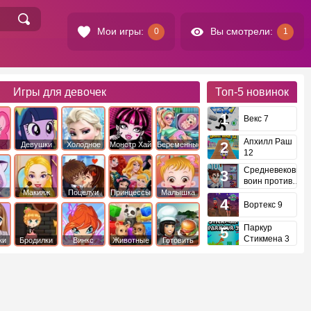
Мои игры:
Вы смотрели:
0
1
Игры для девочек
Топ-5
новинок
Векс 7
Апхилл Раш
Девушки
Холодное
Монстр Хай
Беременные
12
это
Эквестрии
Сердце
Средневековый
воин против
инопланетян
е
Макияж
Поцелуи
Принцессы
Малышка
Диснея
Хейзел
Вортекс 9
Паркур
Стикмена 3
ки
Бродилки
Винкс
Животные
Готовить
еду