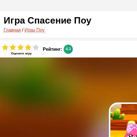
Игра Спасение Поу
Главная
/
Игры Поу
Рейтинг:
4.3
Оцените игру