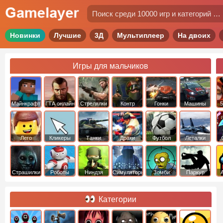
Новинки
Лучшие
3Д
Мультиплеер
На двоих
Игры для мальчиков
Майнкрафт
ГТА онлайн
Стрелялки
Контр
Гонки
Машины
5
Страйк
Лего
Кликеры
Танки
Драки
Футбол
Леталки
Страшилки
Роботы
Ниндзя
Симуляторы
Зомби
Паркур
Категории