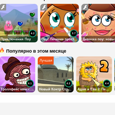
4.2
3.7
Приключения Поу
Поу: Лечение простуды
Дев
Популярно в этом месяце
4.1
4.2
4.4
Троллфейс квест: Хоррор 2
Новый Контр Страйк 3Д
Адам и Ева 2: Первобытные приключения