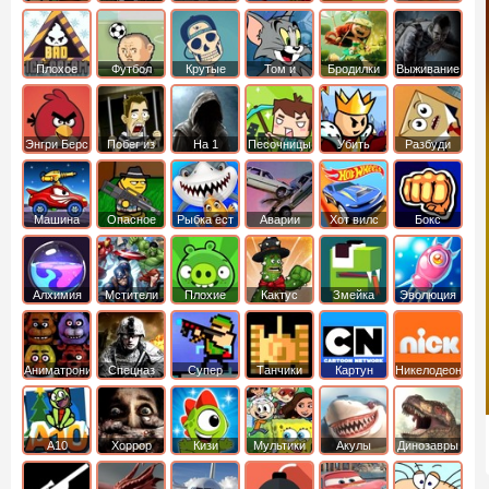
боб
динозавры
обезьянка
Плохое
Футбол
Крутые
Том и
Бродилки
Выживание
мороженое
головами
джерри
Приключения
Энгри Берс
Побег из
На 1
Песочницы
Убить
Разбуди
тюрьмы
короля
коробку
Машина
Опасное
Рыбка ест
Аварии
Хот вилс
Бокс
ест
оружие
рыбку
машин
машину
Алхимия
Мстители
Плохие
Кактус
Змейка
Эволюция
свинки
маккой
Аниматроники
Спецназ
Супер
Танчики
Картун
Никелодеон
бойцы
нетворк
А10
Хоррор
Кизи
Мультики
Акулы
Динозавры