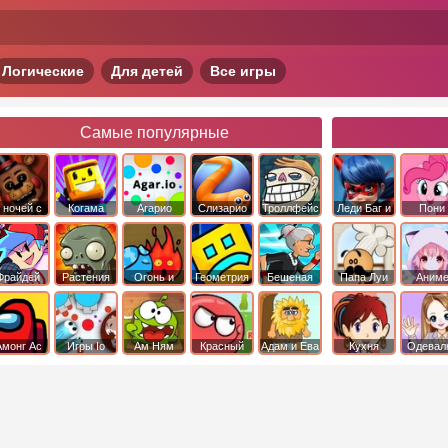
Логические
Для детей
Все игры
Самые популярные
 ночей с
Когама
Агарио
Слизарио
Троллфейс
Леди Баг и
Пони
фредди
квест
Супер Кот
Дружба 
чудо
Фрайдей
Растения
Огонь и
Геометрия
Бешеная
Папа Луи
Аним
Найт
против
Вода
Даш
бабка
Фанкин
Зомби
сбежала из
психушки
Амонг Ас
Игры Io
Ам Ням
Красный
Адам и Ева
Кухня
Одевал
шар
Сары