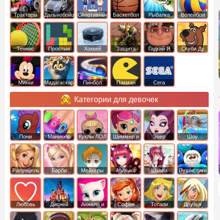
Тракторы
Дальнобойщики
Спортивные
Баскетбол
Рыбалка
Волейбол
Теннис
Простые
Хоккей
Защита
Гадкий Я
Скуби Ду
башни
Микки
Мадагаскар
Пинбол
Пакман
Сега
Маус
Категории для девочек
Пони
Маникюр
Куклы ЛОЛ
Шиммер и
Эвер
Шоу
креатор
Шайн
Афтер Хай
дельфинов
Рапунцель
Барби
Мейкеры
Музыка
Школа
Пушистики
Любовь
Дисней
Анжела и
София
Тотали
Друзья
том
Прекрасная
Спайс
ангелов