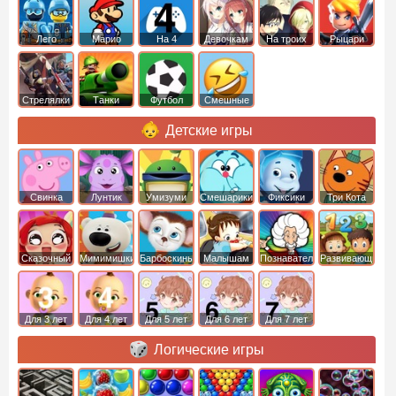
Лего
Марио
На 4
Девочкам
На троих
Рыцари
Стрелялки
Танки
Футбол
Смешные
Детские игры
Свинка
Лунтик
Умизуми
Смешарики
Фиксики
Три Кота
Пеппа
Сказочный
Мимимишки
Барбоскины
Малышам
Познавательные
Развивающие
патруль
Для 3 лет
Для 4 лет
Для 5 лет
Для 6 лет
Для 7 лет
Логические игры