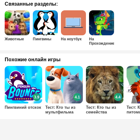
Связанные разделы:
Животные
Пингвины
На ноутбук
На
Прохождение
Похожие онлайн игры
3.9
4.1
4.4
Пингвиний отскок
Тест: Кто ты из
Тест: Кто ты из
Тест: 
мультфильма
семейства
питом
Тайная Жизнь
кошачьих?
мульт
Домашних
Мален
Животных?
зоома