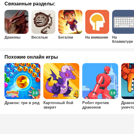
Связанные разделы:
Драконы
Веселые
Бегалки
На внимание
На
Клавиатуре
без мышки
Похожие онлайн игры
2.9
3.9
Дракон: три в ряд
Карточный бой
Робот против
Драко
зверят
драконов
уничт