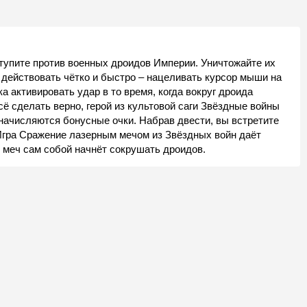
упите против военных дроидов Империи. Уничтожайте их
 действовать чётко и быстро – нацеливать курсор мыши на
 активировать удар в то время, когда вокруг дроида
сё сделать верно, герой из культовой саги Звёздные войны
 начисляются бонусные очки. Набрав двести, вы встретите
Игра Сражение лазерным мечом из Звёздных войн даёт
 меч сам собой начнёт сокрушать дроидов.