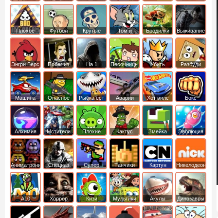
боб
динозавры
обезьянка
Плохое
Футбол
Крутые
Том и
Бродилки
Выживание
мороженое
головами
джерри
Приключения
Энгри Берс
Побег из
На 1
Песочницы
Убить
Разбуди
тюрьмы
короля
коробку
Машина
Опасное
Рыбка ест
Аварии
Хот вилс
Бокс
ест
оружие
рыбку
машин
машину
Алхимия
Мстители
Плохие
Кактус
Змейка
Эволюция
свинки
маккой
Аниматроники
Спецназ
Супер
Танчики
Картун
Никелодеон
бойцы
нетворк
А10
Хоррор
Кизи
Мультики
Акулы
Динозавры