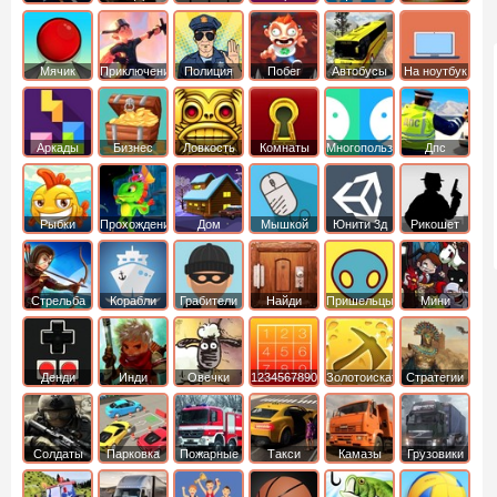
Мячик
Приключения
Полиция
Побег
Автобусы
На ноутбук
Аркады
Бизнес
Ловкость
Комнаты
Многопользовательские
Дпс
симуляторы
Рыбки
Прохождение
Дом
Мышкой
Юнити 3д
Рикошет
Cтрельба
Корабли
Грабители
Найди
Пришельцы
Мини
из лука
выход
Денди
Инди
Овечки
1234567890
Золотоискатель
Стратегии
идут домой
Солдаты
Парковка
Пожарные
Такси
Камазы
Грузовики
машин
машины