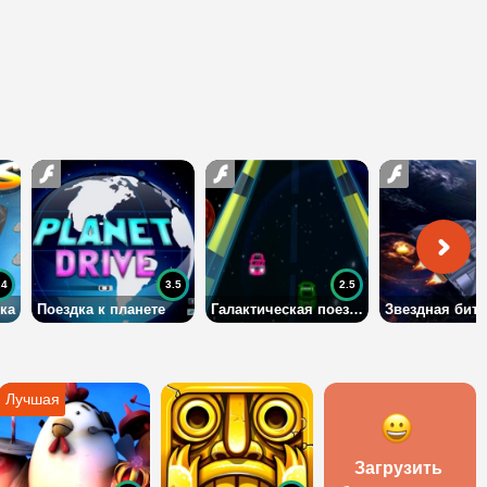
.4
3.5
2.5
ка
Поездка к планете
Галактическая поездка
Звездная битв
Загрузить 