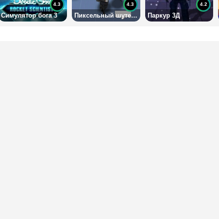
4.3
4.3
4.2
Симулятор бога 3
Пиксельный шутер ио
Паркур 3Д