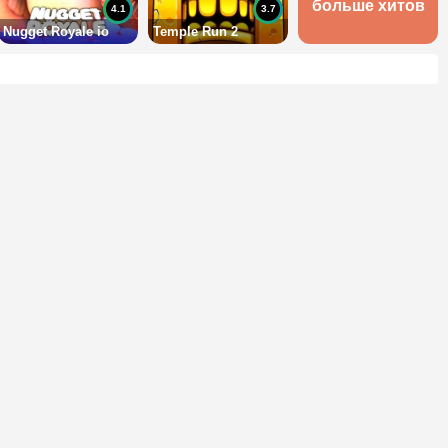
больше хитов
4.1
3.7
Nugget Royale io
Temple Run 2