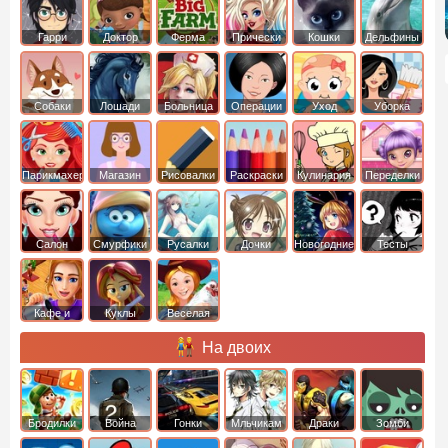
Гарри
Доктор
Ферма
Прически
Кошки
Дельфины
Поттер
Плюшева
Собаки
Лошади
Больница
Операции
Уход
Уборка
Парикмахер
Магазин
Рисовалки
Раскраски
Кулинария
Переделки
Салон
Смурфики
Русалки
Дочки
Новогодние
Тесты
Кафе и
Куклы
Веселая
рестораны
ферма
На двоих
Бродилки
Война
Гонки
Мльчикам
Драки
Зомби