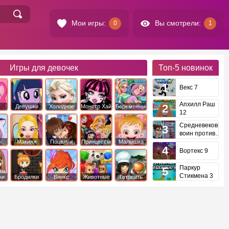
Мои игры:
Вы смотрели:
0
1
Игры для девочек
Топ-5
новинок
Векс 7
Апхилл Раш
Девушки
Холодное
Монстр Хай
Беременные
12
это
Эквестрии
Сердце
Средневековый
воин против
инопланетян
е
Макияж
Поцелуи
Принцессы
Малышка
Диснея
Хейзел
Вортекс 9
Паркур
Стикмена 3
ки
Бродилки
Винкс
Животные
Готовить
еду