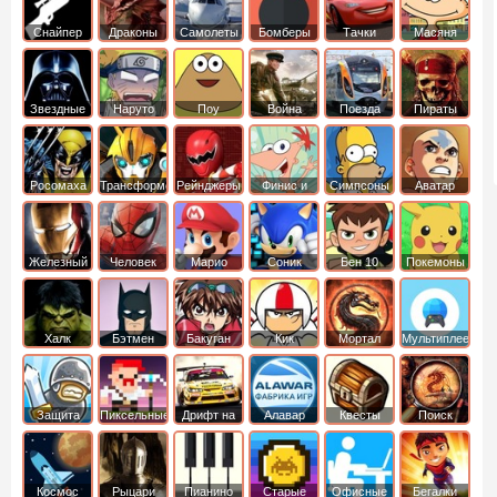
Снайпер
Драконы
Самолеты
Бомберы
Тачки
Масяня
Звездные
Наруто
Поу
Война
Поезда
Пираты
войны
Карибского
Моря
Росомаха
Трансформеры
Рейнджеры
Финис и
Симпсоны
Аватар
Самураи
Ферб
легенда об
Аанге
Железный
Человек
Марио
Соник
Бен 10
Покемоны
человек
Паук
Халк
Бэтмен
Бакуган
Кик
Мортал
Мультиплеер
Бутовский
комбат
Защита
Пиксельные
Дрифт на
Алавар
Квесты
Поиск
королевства
машинах
предметов
Космос
Рыцари
Пианино
Старые
Офисные
Бегалки