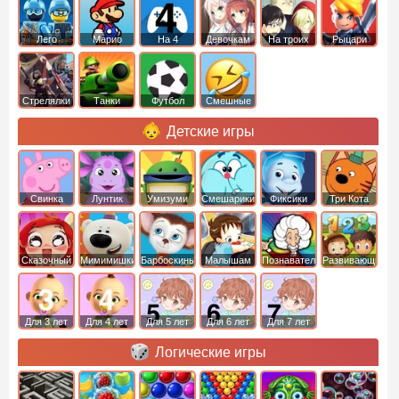
Лего
Марио
На 4
Девочкам
На троих
Рыцари
Стрелялки
Танки
Футбол
Смешные
Детские игры
Свинка
Лунтик
Умизуми
Смешарики
Фиксики
Три Кота
Пеппа
Сказочный
Мимимишки
Барбоскины
Малышам
Познавательные
Развивающие
патруль
Для 3 лет
Для 4 лет
Для 5 лет
Для 6 лет
Для 7 лет
Логические игры