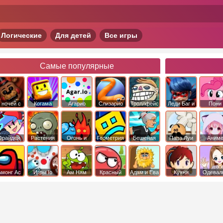
Логические
Для детей
Все игры
Самые популярные
 ночей с
Когама
Агарио
Слизарио
Троллфейс
Леди Баг и
Пони
фредди
квест
Супер Кот
Дружба 
чудо
Фрайдей
Растения
Огонь и
Геометрия
Бешеная
Папа Луи
Аним
Найт
против
Вода
Даш
бабка
Фанкин
Зомби
сбежала из
психушки
Амонг Ас
Игры Io
Ам Ням
Красный
Адам и Ева
Кухня
Одевал
шар
Сары