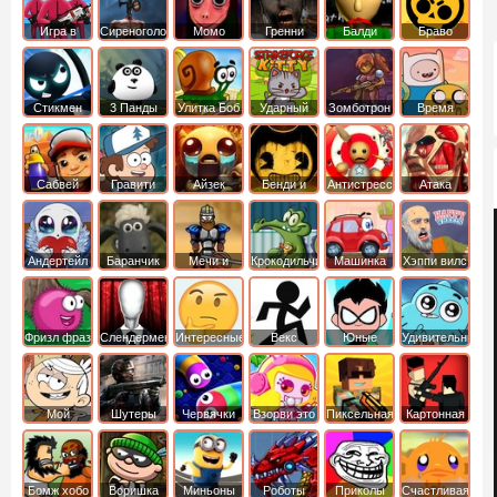
Игра в
Сиреноголовый
Момо
Гренни
Балди
Браво
Кальмара
Старс
Стикмен
3 Панды
Улитка Боб
Ударный
Зомботрон
Время
отряд котят
Приключений
Сабвей
Гравити
Айзек
Бенди и
Антистресс
Атака
Серф
Фолз
Чернильная
Титанов
машина
Андертейл
Баранчик
Мечи и
Крокодильчик
Машинка
Хэппи вилс
Шон
Сандали
Свомпи
Вилли
Фризл фраз
Слендермен
Интересные
Векс
Юные
Удивительный
титаны
мир
вперед
Гамбола
Мой
Шутеры
Червячки
Взорви это
Пиксельная
Картонная
шумный
война
башка
дом
Бомж хобо
Воришка
Миньоны
Роботы
Приколы
Счастливая