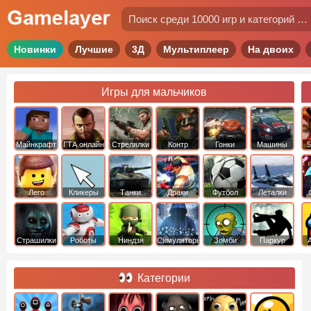
Новинки
Лучшие
3Д
Мультиплеер
На двоих
Игры для мальчиков
Майнкрафт
ГТА онлайн
Стрелялки
Контр
Гонки
Машины
5
Страйк
Лего
Кликеры
Танки
Драки
Футбол
Леталки
Страшилки
Роботы
Ниндзя
Симуляторы
Зомби
Паркур
Категории