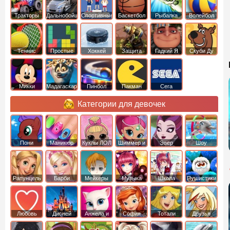
Тракторы
Дальнобойщики
Спортивные
Баскетбол
Рыбалка
Волейбол
Теннис
Простые
Хоккей
Защита
Гадкий Я
Скуби Ду
башни
Микки
Мадагаскар
Пинбол
Пакман
Сега
Маус
Категории для девочек
Пони
Маникюр
Куклы ЛОЛ
Шиммер и
Эвер
Шоу
креатор
Шайн
Афтер Хай
дельфинов
Рапунцель
Барби
Мейкеры
Музыка
Школа
Пушистики
Любовь
Дисней
Анжела и
София
Тотали
Друзья
том
Прекрасная
Спайс
ангелов