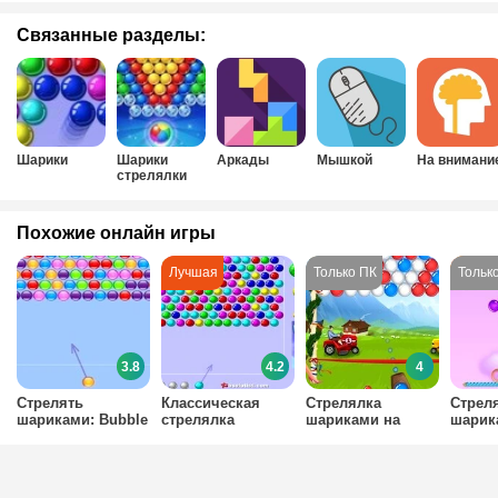
Связанные разделы:
Шарики
Шарики
Аркады
Мышкой
На внимани
стрелялки
Похожие онлайн игры
3.8
4.2
4
Стрелять
Классическая
Стрелялка
Стрел
шариками: Bubble
стрелялка
шариками на
шарик
Shooter
шариками
ферме
пузыр
возду