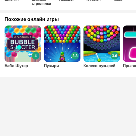
стрелялки
Похожие онлайн игры
4
3.8
3.6
Бабл Шутер
Пузыри
Колесо пузырей
Прыга