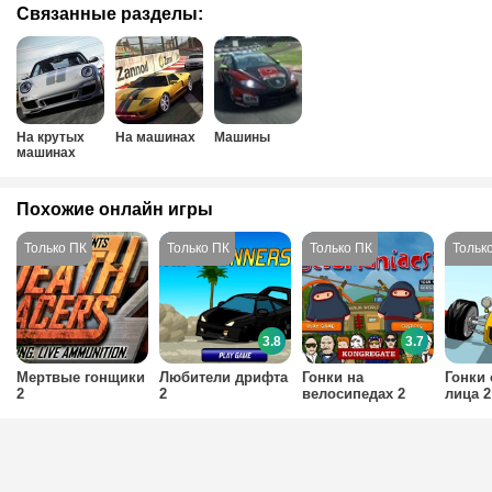
Связанные разделы:
На крутых
На машинах
Машины
машинах
Похожие онлайн игры
3.8
3.7
Мертвые гонщики
Любители дрифта
Гонки на
Гонки 
2
2
велосипедах 2
лица 2