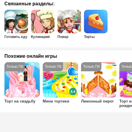
Связанные разделы:
Готовить еду
Кулинария
Повар
Торты
Похожие онлайн игры
4.4
Торт на свадьбу
Мини тортики
Лимонный пирог
Торт н
рожде