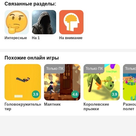
Связанные разделы:
Интересные
На 1
На внимание
Похожие онлайн игры
3.9
4.6
3.9
Головокружительный
Маятник
Королевские
Разно
тир
прыжки
полет