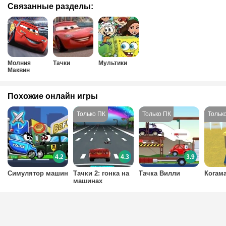
Связанные разделы:
Молния
Тачки
Мультики
Маквин
Похожие онлайн игры
4.2
4.3
3.9
Симулятор машин
Тачки 2: гонка на
Тачка Вилли
Когам
машинах