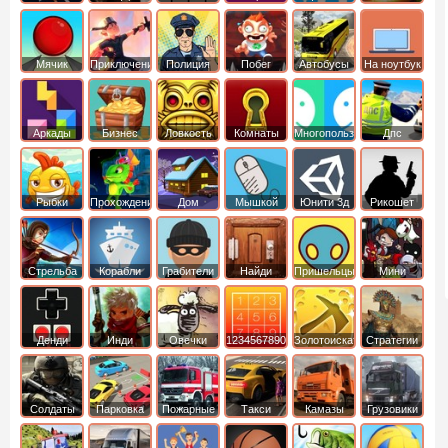
Мячик
Приключения
Полиция
Побег
Автобусы
На ноутбук
Аркады
Бизнес
Ловкость
Комнаты
Многопользовательские
Дпс
симуляторы
Рыбки
Прохождение
Дом
Мышкой
Юнити 3д
Рикошет
Cтрельба
Корабли
Грабители
Найди
Пришельцы
Мини
из лука
выход
Денди
Инди
Овечки
1234567890
Золотоискатель
Стратегии
идут домой
Солдаты
Парковка
Пожарные
Такси
Камазы
Грузовики
машин
машины