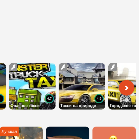
4
4.7
4.5
Опасное такси
Такси на природе
Городское так