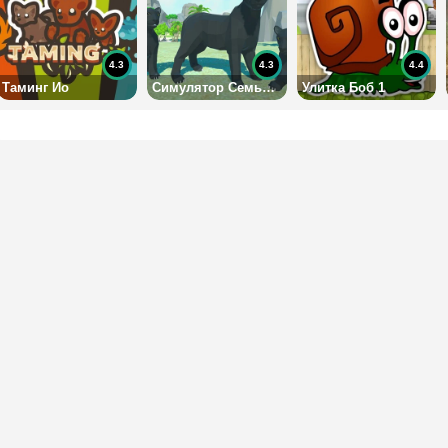
4.3
4.3
4.4
Таминг Ио
Симулятор Семьи Пантеры 3Д
Улитка Боб 1