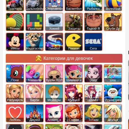
Тракторы
Дальнобойщики
Спортивные
Баскетбол
Рыбалка
Волейбол
Теннис
Простые
Хоккей
Защита
Гадкий Я
Скуби Ду
башни
Микки
Мадагаскар
Пинбол
Пакман
Сега
Маус
Категории для девочек
Пони
Маникюр
Куклы ЛОЛ
Шиммер и
Эвер
Шоу
креатор
Шайн
Афтер Хай
дельфинов
Рапунцель
Барби
Мейкеры
Музыка
Школа
Пушистики
Любовь
Дисней
Анжела и
София
Тотали
Друзья
том
Прекрасная
Спайс
ангелов