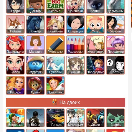
Гарри
Доктор
Ферма
Прически
Кошки
Дельфины
Поттер
Плюшева
Собаки
Лошади
Больница
Операции
Уход
Уборка
Парикмахер
Магазин
Рисовалки
Раскраски
Кулинария
Переделки
Салон
Смурфики
Русалки
Дочки
Новогодние
Тесты
Кафе и
Куклы
Веселая
рестораны
ферма
На двоих
Бродилки
Война
Гонки
Мльчикам
Драки
Зомби