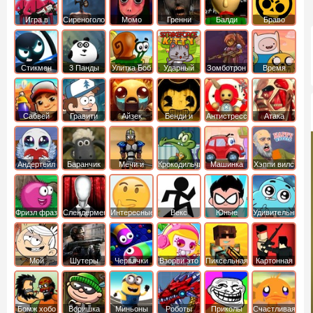
Игра в
Сиреноголовый
Момо
Гренни
Балди
Браво
Кальмара
Старс
Стикмен
3 Панды
Улитка Боб
Ударный
Зомботрон
Время
отряд котят
Приключений
Сабвей
Гравити
Айзек
Бенди и
Антистресс
Атака
Серф
Фолз
Чернильная
Титанов
машина
Андертейл
Баранчик
Мечи и
Крокодильчик
Машинка
Хэппи вилс
Шон
Сандали
Свомпи
Вилли
Фризл фраз
Слендермен
Интересные
Векс
Юные
Удивительный
титаны
мир
вперед
Гамбола
Мой
Шутеры
Червячки
Взорви это
Пиксельная
Картонная
шумный
война
башка
дом
Бомж хобо
Воришка
Миньоны
Роботы
Приколы
Счастливая