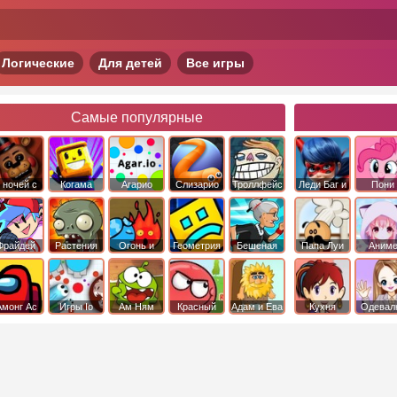
Логические
Для детей
Все игры
Самые популярные
 ночей с
Когама
Агарио
Слизарио
Троллфейс
Леди Баг и
Пони
фредди
квест
Супер Кот
Дружба 
чудо
Фрайдей
Растения
Огонь и
Геометрия
Бешеная
Папа Луи
Аним
Найт
против
Вода
Даш
бабка
Фанкин
Зомби
сбежала из
психушки
Амонг Ас
Игры Io
Ам Ням
Красный
Адам и Ева
Кухня
Одевал
шар
Сары