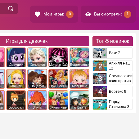
Мои игры:
Вы смотрели:
0
1
Игры для девочек
Топ-5
новинок
Векс 7
Апхилл Раш
Девушки
Холодное
Монстр Хай
Беременные
12
это
Эквестрии
Сердце
Средневековый
воин против
инопланетян
е
Макияж
Поцелуи
Принцессы
Малышка
Диснея
Хейзел
Вортекс 9
Паркур
Стикмена 3
ки
Бродилки
Винкс
Животные
Готовить
еду