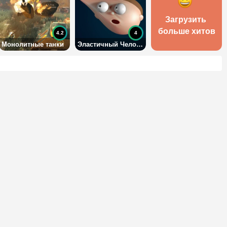
Загрузить 
больше хитов
4.2
4
Монолитные танки
Эластичный Человек