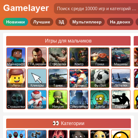
Новинки
Лучшие
3Д
Мультиплеер
На двоих
Игры для мальчиков
Майнкрафт
ГТА онлайн
Стрелялки
Контр
Гонки
Машины
5
Страйк
Лего
Кликеры
Танки
Драки
Футбол
Леталки
Страшилки
Роботы
Ниндзя
Симуляторы
Зомби
Паркур
Категории