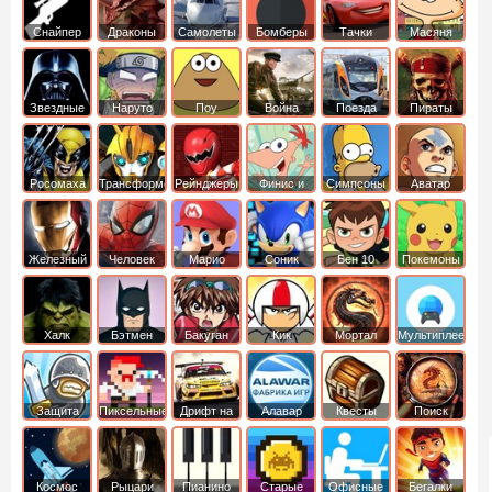
Снайпер
Драконы
Самолеты
Бомберы
Тачки
Масяня
Звездные
Наруто
Поу
Война
Поезда
Пираты
войны
Карибского
Моря
Росомаха
Трансформеры
Рейнджеры
Финис и
Симпсоны
Аватар
Самураи
Ферб
легенда об
Аанге
Железный
Человек
Марио
Соник
Бен 10
Покемоны
человек
Паук
Халк
Бэтмен
Бакуган
Кик
Мортал
Мультиплеер
Бутовский
комбат
Защита
Пиксельные
Дрифт на
Алавар
Квесты
Поиск
королевства
машинах
предметов
Космос
Рыцари
Пианино
Старые
Офисные
Бегалки