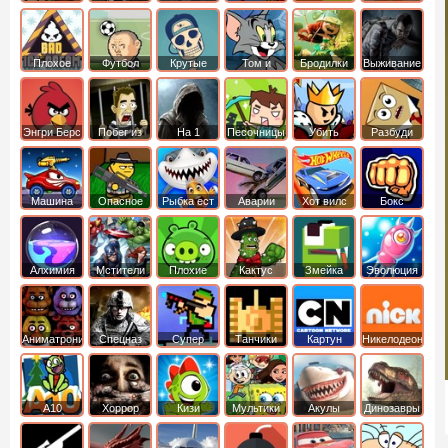
боб
динозавры
обезьянка
Плохое
Футбол
Крутые
Том и
Бродилки
Выживание
мороженое
головами
джерри
Приключения
Энгри Берс
Побег из
На 1
Песочницы
Убить
Разбуди
тюрьмы
короля
коробку
Машина
Опасное
Рыбка ест
Аварии
Хот вилс
Бокс
ест
оружие
рыбку
машин
машину
Алхимия
Мстители
Плохие
Кактус
Змейка
Эволюция
свинки
маккой
Аниматроники
Спецназ
Супер
Танчики
Картун
Никелодеон
бойцы
нетворк
А10
Хоррор
Кизи
Мультики
Акулы
Динозавры