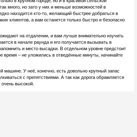
олько в крупном городе, но и в красивой сельской
так много, но зато у них и меньше возможностей в
дко находится кто-то, желающий быстрее добраться в
аких клиентов, а вам останется только быстро и безопасно
 ожидают на отдалении, и вам лучше внимательно изучить
ывается в начале раунда и его получается вызывать в
 запомнить и место высадки. В отдельном уровне предстоит
ое время – не уложились в отведённые минуты, начинайте
ей машине. У неё, конечно, есть довольно крупный запас
алкиваться с препятствиями. А так как дорога обрамляется
 очень высокой.