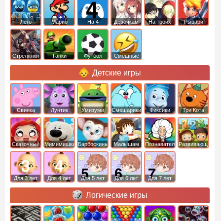
Лего
Марио
На 4
Девочкам
На троих
Рыцари
Стрелялки
Танки
Футбол
Смешные
Детские игры
Свинка
Лунтик
Умизуми
Смешарики
Фиксики
Три Кота
Пеппа
Сказочный
Мимимишки
Барбоскины
Малышам
Познавательные
Развивающие
патруль
Для 3 лет
Для 4 лет
Для 5 лет
Для 6 лет
Для 7 лет
Логические игры