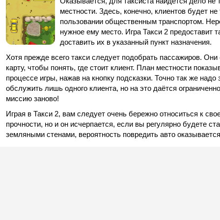
Оказывается, для таксиста найдётся дело не т
местности. Здесь, конечно, клиентов будет не 
пользовании общественным транспортом. Нере
нужное ему место. Игра Такси 2 предоставит т
доставить их в указанный пункт назначения.
Хотя прежде всего такси следует подобрать пассажиров. Они
карту, чтобы понять, где стоит клиент. План местности показ
процессе игры, нажав на кнопку подсказки. Точно так же надо
обслужить лишь одного клиента, но на это даётся ограниченн
миссию заново!
Играя в Такси 2, вам следует очень бережно относиться к сво
прочности, но и он исчерпается, если вы регулярно будете ст
земляными стенами, вероятность повредить авто оказывается