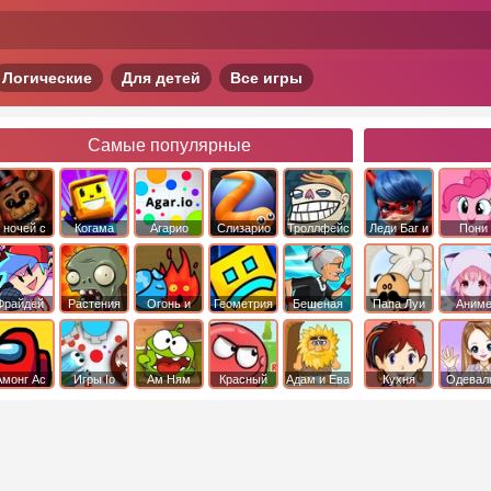
Логические
Для детей
Все игры
Самые популярные
 ночей с
Когама
Агарио
Слизарио
Троллфейс
Леди Баг и
Пони
фредди
квест
Супер Кот
Дружба 
чудо
Фрайдей
Растения
Огонь и
Геометрия
Бешеная
Папа Луи
Аним
Найт
против
Вода
Даш
бабка
Фанкин
Зомби
сбежала из
психушки
Амонг Ас
Игры Io
Ам Ням
Красный
Адам и Ева
Кухня
Одевал
шар
Сары