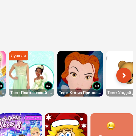
.5
4.7
4.5
Тест: Кто Ты из Принцесс Диснея?
Тест: Платье какой Дисней Принцессы тебе стоит надеть на выпускной?
Тест: Кто из Принцесс Твоя Подруга?