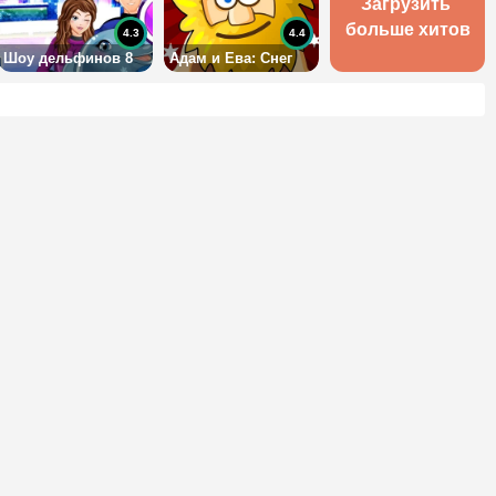
Загрузить 
больше хитов
4.3
4.4
Шоу дельфинов 8
Адам и Ева: Снег