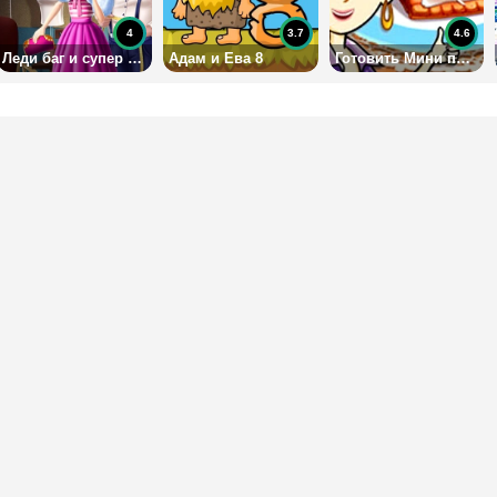
4
3.7
4.6
Леди баг и супер кот: пестрый гардероб
Адам и Ева 8
Готовить Мини поп-тартс: Кухня Сары