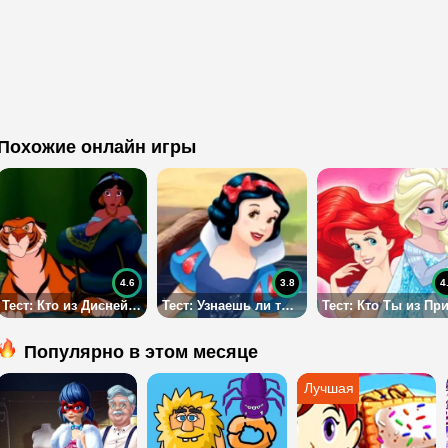
Похожие онлайн игры
4.6
3.8
4
Тест: Кто из Дисней Принцесс здесь живет?
Тест: Узнаешь ли ты Дисней Принцесс по силуэту?
Популярно в этом месяце