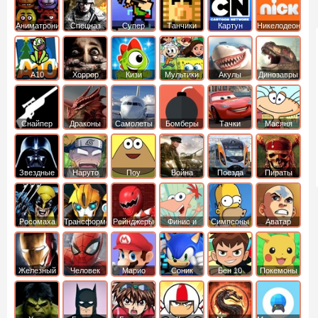
Аниматроники
Спецназ
Супер
Танчики
Картун
Никелодеон
бойцы
нетворк
А10
Хоррор
Кизи
Мультики
Акулы
Динозавры
Снайпер
Драконы
Самолеты
Бомберы
Тачки
Масяня
Звездные
Наруто
Поу
Война
Поезда
Пираты
войны
Карибского
Моря
Росомаха
Трансформеры
Рейнджеры
Финис и
Симпсоны
Аватар
Самураи
Ферб
легенда об
Аанге
Железный
Человек
Марио
Соник
Бен 10
Покемоны
человек
Паук