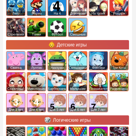
Лего
Марио
На 4
Девочкам
На троих
Рыцари
Стрелялки
Танки
Футбол
Смешные
Детские игры
Свинка
Лунтик
Умизуми
Смешарики
Фиксики
Три Кота
Пеппа
Сказочный
Мимимишки
Барбоскины
Малышам
Познавательные
Развивающие
патруль
Для 3 лет
Для 4 лет
Для 5 лет
Для 6 лет
Для 7 лет
Логические игры