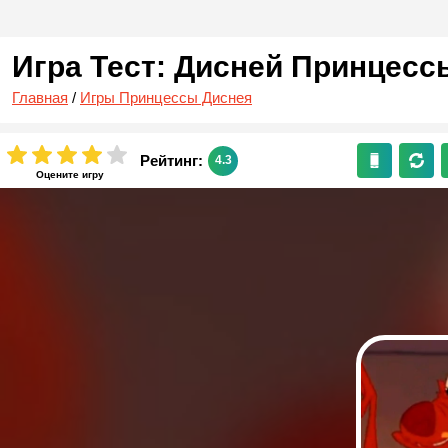
Игра Тест: Дисней Принцессы
Главная
/
Игры Принцессы Диснея
Рейтинг:
4.3
Оцените игру