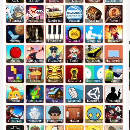
Халк
Бэтмен
Бакуган
Кик
Мортал
Мультиплеер
Бутовский
комбат
Защита
Пиксельные
Дрифт на
Алавар
Квесты
Поиск
королевства
машинах
предметов
Космос
Рыцари
Пианино
Старые
Офисные
Бегалки
Мячик
Приключения
Полиция
Побег
Автобусы
На ноутбук
Аркады
Бизнес
Ловкость
Комнаты
Многопользовательские
Дпс
симуляторы
Рыбки
Прохождение
Дом
Мышкой
Юнити 3д
Рикошет
Cтрельба
Корабли
Грабители
Найди
Пришельцы
Мини
из лука
выход