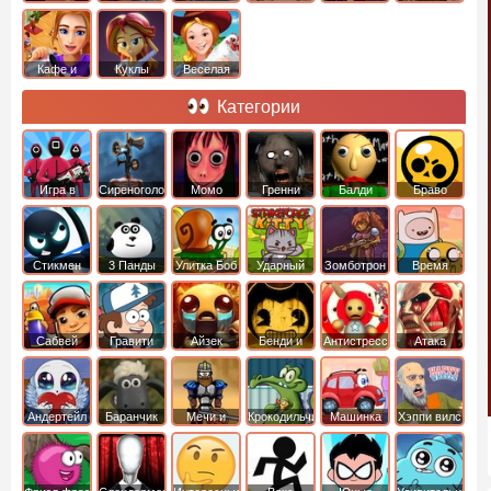
Кафе и
Куклы
Веселая
рестораны
ферма
Категории
Игра в
Сиреноголовый
Момо
Гренни
Балди
Браво
Кальмара
Старс
Стикмен
3 Панды
Улитка Боб
Ударный
Зомботрон
Время
отряд котят
Приключений
Сабвей
Гравити
Айзек
Бенди и
Антистресс
Атака
Серф
Фолз
Чернильная
Титанов
машина
Андертейл
Баранчик
Мечи и
Крокодильчик
Машинка
Хэппи вилс
Шон
Сандали
Свомпи
Вилли