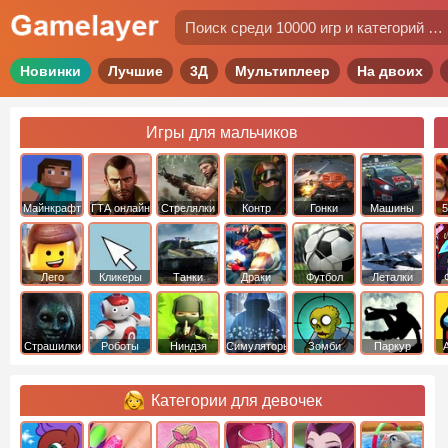
Новинки
Лучшие
3Д
Мультиплеер
На двоих
Игры для мальчиков
Майнкрафт
ГТА онлайн
Стрелялки
Контр
Гонки
Машины
5
Страйк
Лего
Кликеры
Танки
Драки
Футбол
Леталки
Страшилки
Роботы
Ниндзя
Симуляторы
Зомби
Паркур
Категории для девочек