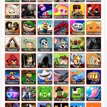
Фризл фраз
Слендермен
Интересные
Векс
Юные
Удивительный
титаны
мир
вперед
Гамбола
Мой
Шутеры
Червячки
Взорви это
Пиксельная
Картонная
шумный
война
башка
дом
Бомж хобо
Воришка
Миньоны
Роботы
Приколы
Счастливая
боб
динозавры
обезьянка
Плохое
Футбол
Крутые
Том и
Бродилки
Выживание
мороженое
головами
джерри
Приключения
Энгри Берс
Побег из
На 1
Песочницы
Убить
Разбуди
тюрьмы
короля
коробку
Машина
Опасное
Рыбка ест
Аварии
Хот вилс
Бокс
ест
оружие
рыбку
машин
машину
Алхимия
Мстители
Плохие
Кактус
Змейка
Эволюция
свинки
маккой