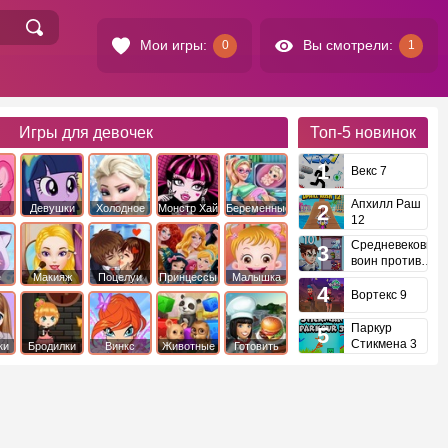
Мои игры:
Вы смотрели:
0
1
Игры для девочек
Топ-5
новинок
Векс 7
Апхилл Раш
Девушки
Холодное
Монстр Хай
Беременные
12
это
Эквестрии
Сердце
Средневековый
воин против
инопланетян
е
Макияж
Поцелуи
Принцессы
Малышка
Диснея
Хейзел
Вортекс 9
Паркур
Стикмена 3
ки
Бродилки
Винкс
Животные
Готовить
еду