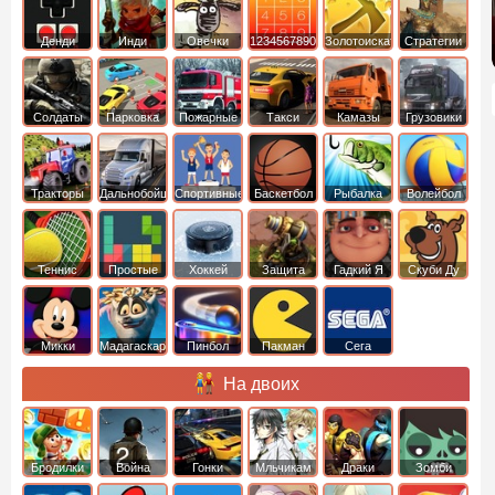
Денди
Инди
Овечки
1234567890
Золотоискатель
Стратегии
идут домой
Солдаты
Парковка
Пожарные
Такси
Камазы
Грузовики
машин
машины
Тракторы
Дальнобойщики
Спортивные
Баскетбол
Рыбалка
Волейбол
Теннис
Простые
Хоккей
Защита
Гадкий Я
Скуби Ду
башни
Микки
Мадагаскар
Пинбол
Пакман
Сега
Маус
На двоих
Бродилки
Война
Гонки
Мльчикам
Драки
Зомби