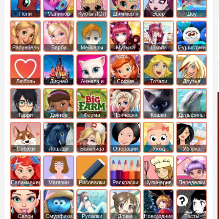
Пони
Маникюр
Куклы ЛОЛ
Шиммер и
Эвер
Шоу
креатор
Шайн
Афтер Хай
дельфинов
Рапунцель
Барби
Мейкеры
Музыка
Школа
Пушистики
Любовь
Дисней
Анжела и
София
Тотали
Друзья
том
Прекрасная
Спайс
ангелов
Гарри
Доктор
Ферма
Прически
Кошки
Дельфины
Поттер
Плюшева
Собаки
Лошади
Больница
Операции
Уход
Уборка
Парикмахер
Магазин
Рисовалки
Раскраски
Кулинария
Переделки
Салон
Смурфики
Русалки
Дочки
Новогодние
Тесты