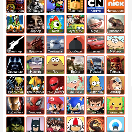
Аниматроники
Спецназ
Супер
Танчики
Картун
Никелодеон
бойцы
нетворк
А10
Хоррор
Кизи
Мультики
Акулы
Динозавры
Снайпер
Драконы
Самолеты
Бомберы
Тачки
Масяня
Звездные
Наруто
Поу
Война
Поезда
Пираты
войны
Карибского
Моря
Росомаха
Трансформеры
Рейнджеры
Финис и
Симпсоны
Аватар
Самураи
Ферб
легенда об
Аанге
Железный
Человек
Марио
Соник
Бен 10
Покемоны
человек
Паук