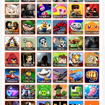
Фризл фраз
Слендермен
Интересные
Векс
Юные
Удивительный
титаны
мир
вперед
Гамбола
Мой
Шутеры
Червячки
Взорви это
Пиксельная
Картонная
шумный
война
башка
дом
Бомж хобо
Воришка
Миньоны
Роботы
Приколы
Счастливая
боб
динозавры
обезьянка
Плохое
Футбол
Крутые
Том и
Бродилки
Выживание
мороженое
головами
джерри
Приключения
Энгри Берс
Побег из
На 1
Песочницы
Убить
Разбуди
тюрьмы
короля
коробку
Машина
Опасное
Рыбка ест
Аварии
Хот вилс
Бокс
ест
оружие
рыбку
машин
машину
Алхимия
Мстители
Плохие
Кактус
Змейка
Эволюция
свинки
маккой