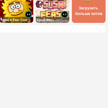
Загрузить 
больше хитов
4.4
4.3
Адам и Ева: Снег
Суши Фест