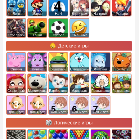
Лего
Марио
На 4
Девочкам
На троих
Рыцари
Стрелялки
Танки
Футбол
Смешные
Детские игры
Свинка
Лунтик
Умизуми
Смешарики
Фиксики
Три Кота
Пеппа
Сказочный
Мимимишки
Барбоскины
Малышам
Познавательные
Развивающие
патруль
Для 3 лет
Для 4 лет
Для 5 лет
Для 6 лет
Для 7 лет
Логические игры