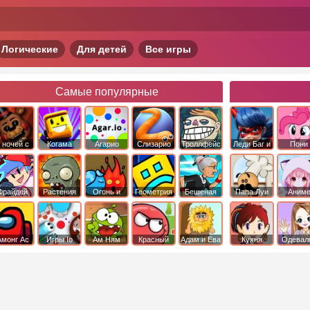
Логические
Для детей
Все игры
Самые популярные
 ночей с
Когама
Агарио
Слизарио
Троллфейс
Леди Баг и
Пони
фредди
квест
Супер Кот
Дружба 
чудо
Фрайдей
Растения
Огонь и
Геометрия
Бешеная
Папа Луи
Аним
Найт
против
Вода
Даш
бабка
Фанкин
Зомби
сбежала из
психушки
Амонг Ас
Игры Io
Ам Ням
Красный
Адам и Ева
Кухня
Одевал
шар
Сары