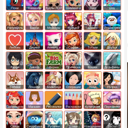
Пони
Маникюр
Куклы ЛОЛ
Шиммер и
Эвер
Шоу
креатор
Шайн
Афтер Хай
дельфинов
Рапунцель
Барби
Мейкеры
Музыка
Школа
Пушистики
Любовь
Дисней
Анжела и
София
Тотали
Друзья
том
Прекрасная
Спайс
ангелов
Гарри
Доктор
Ферма
Прически
Кошки
Дельфины
Поттер
Плюшева
Собаки
Лошади
Больница
Операции
Уход
Уборка
Парикмахер
Магазин
Рисовалки
Раскраски
Кулинария
Переделки
Салон
Смурфики
Русалки
Дочки
Новогодние
Тесты