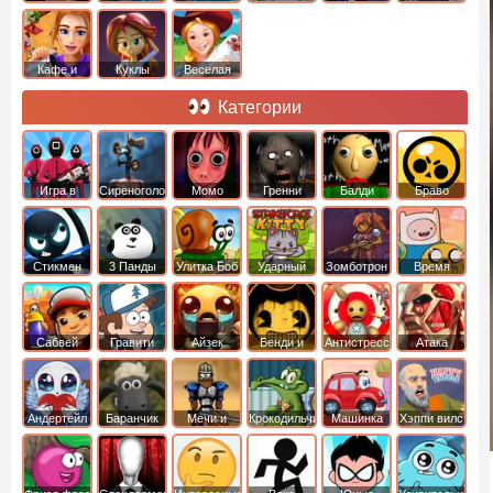
Кафе и
Куклы
Веселая
рестораны
ферма
Категории
Игра в
Сиреноголовый
Момо
Гренни
Балди
Браво
Кальмара
Старс
Стикмен
3 Панды
Улитка Боб
Ударный
Зомботрон
Время
отряд котят
Приключений
Сабвей
Гравити
Айзек
Бенди и
Антистресс
Атака
Серф
Фолз
Чернильная
Титанов
машина
Андертейл
Баранчик
Мечи и
Крокодильчик
Машинка
Хэппи вилс
Шон
Сандали
Свомпи
Вилли