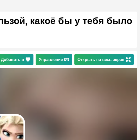
льзой, какоё бы у тебя было
Добавить в
Управление
Открыть на весь экран