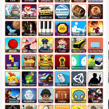
Халк
Бэтмен
Бакуган
Кик
Мортал
Мультиплеер
Бутовский
комбат
Защита
Пиксельные
Дрифт на
Алавар
Квесты
Поиск
королевства
машинах
предметов
Космос
Рыцари
Пианино
Старые
Офисные
Бегалки
Мячик
Приключения
Полиция
Побег
Автобусы
На ноутбук
Аркады
Бизнес
Ловкость
Комнаты
Многопользовательские
Дпс
симуляторы
Рыбки
Прохождение
Дом
Мышкой
Юнити 3д
Рикошет
Cтрельба
Корабли
Грабители
Найди
Пришельцы
Мини
из лука
выход