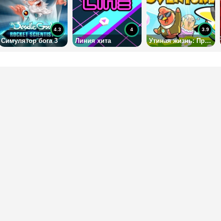
4.3
4
3.9
Симулятор бога 3
Линия хита
Утиная жизнь: Приключение (Демо)