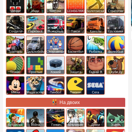
Денди
Инди
Овечки
1234567890
Золотоискатель
Стратегии
идут домой
Солдаты
Парковка
Пожарные
Такси
Камазы
Грузовики
машин
машины
Тракторы
Дальнобойщики
Спортивные
Баскетбол
Рыбалка
Волейбол
Теннис
Простые
Хоккей
Защита
Гадкий Я
Скуби Ду
башни
Микки
Мадагаскар
Пинбол
Пакман
Сега
Маус
На двоих
Бродилки
Война
Гонки
Мльчикам
Драки
Зомби