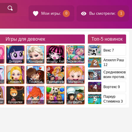
Мои игры:
Вы смотрели:
0
1
Игры для девочек
Топ-5
новинок
Векс 7
Апхилл Раш
Девушки
Холодное
Монстр Хай
Беременные
12
это
Эквестрии
Сердце
Средневековый
воин против
инопланетян
е
Макияж
Поцелуи
Принцессы
Малышка
Диснея
Хейзел
Вортекс 9
Паркур
Стикмена 3
ки
Бродилки
Винкс
Животные
Готовить
еду