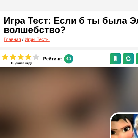
Игра Тест: Если б ты была Э
волшебство?
Главная
/
Игры Тесты
Рейтинг:
4.3
Оцените игру