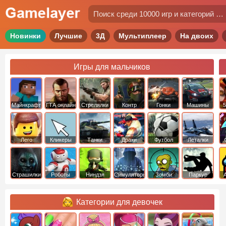
Новинки
Лучшие
3Д
Мультиплеер
На двоих
Игры для мальчиков
Майнкрафт
ГТА онлайн
Стрелялки
Контр
Гонки
Машины
5
Страйк
Лего
Кликеры
Танки
Драки
Футбол
Леталки
Страшилки
Роботы
Ниндзя
Симуляторы
Зомби
Паркур
Категории для девочек