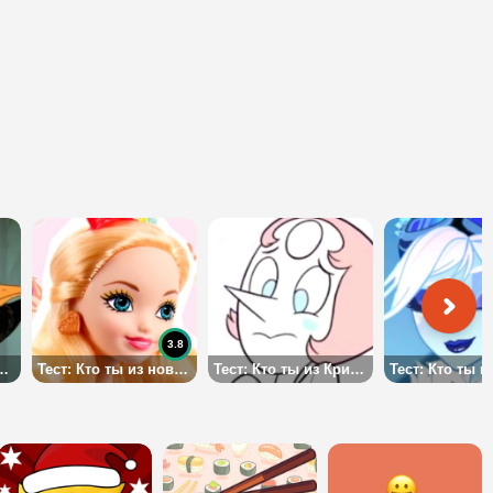
3.8
 ты знаешь Злодеев Дисней?
Тест: Кто ты из новых кукол Эвер Афтер Хай?
Тест: Кто ты из Кристальных Самоцветов?