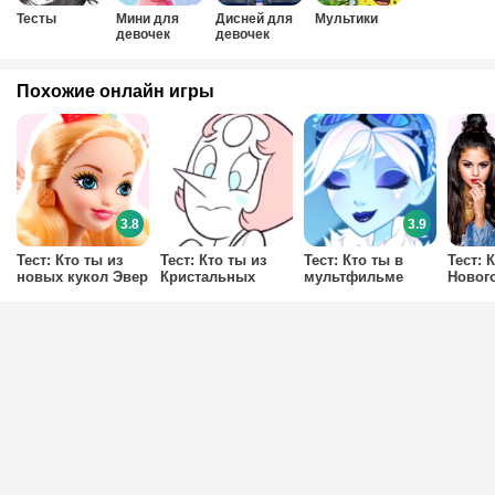
Тесты
Мини для
Дисней для
Мультики
девочек
девочек
Похожие онлайн игры
3.8
3.9
Тест: Кто ты из
Тест: Кто ты из
Тест: Кто ты в
Тест: 
новых кукол Эвер
Кристальных
мультфильме
Новог
Афтер Хай?
Самоцветов?
Эвер Афтер Хай:
Салат
Заколдованная
Зима?