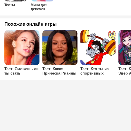
Тесты
Мини для
девочек
Похожие онлайн игры
Тест: Сможешь ли
Тест: Какая
Тест: Кто ты из
Тест: 
ты стать
Прическа Рианны
спортивных
Эвер 
Супергёрл?
Подойдет Тебе?
мультяшек?