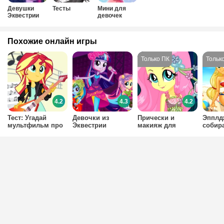
Девушки
Тесты
Мини для
Эквестрии
девочек
Похожие онлайн игры
4.2
4.3
4.2
Тест: Угадай
Девочки из
Прически и
Эпплд
мультфильм про
Эквестрии
макияж для
собира
Девочек
музыкальная
Флаттершай
море
Эквестрии?
битва