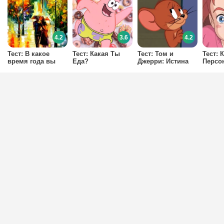
4.2
3.6
4.2
Тест: В какое
Тест: Какая Ты
Тест: Том и
Тест: 
время года вы
Еда?
Джерри: Истина
Персо
встретите
или ложь
Мульт
любовь?