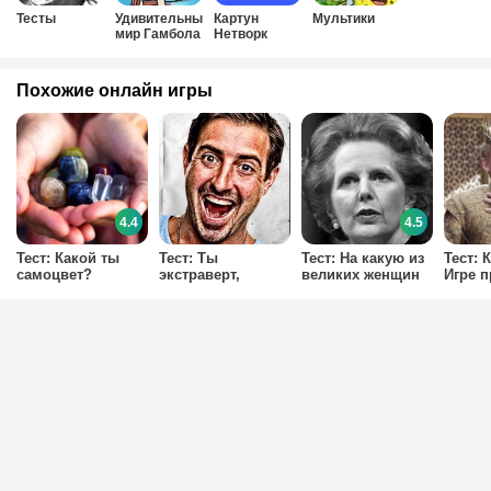
Тесты
Удивительный
Картун
Мультики
мир Гамбола
Нетворк
Похожие онлайн игры
4.4
4.5
Тест: Какой ты
Тест: Ты
Тест: На какую из
Тест: 
самоцвет?
экстраверт,
великих женщин
Игре 
интроверт или
ты похожа?
амбиверт?