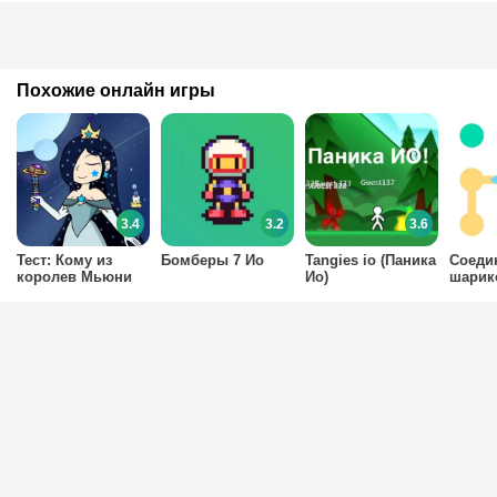
Похожие онлайн игры
3.4
3.2
3.6
Тест: Кому из
Бомберы 7 Ио
Tangies io (Паника
Соеди
королев Мьюни
Ио)
шарик
принадлежали эти
палочки?