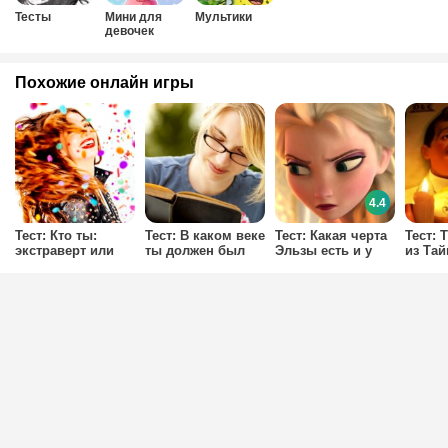
Тесты
Мини для
Мультики
девочек
Похожие онлайн игры
4.4
Тест: Кто ты:
Тест: В каком веке
Тест: Какая черта
Тест: 
экстраверт или
ты должен был
Эльзы есть и у
из Та
интроверт?
родиться?
тебя?