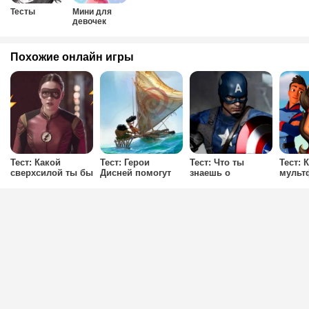
Тесты
Мини для
девочек
Похожие онлайн игры
Тест: Какой
Тест: Герои
Тест: Что ты
Тест: 
сверхсилой ты бы
Дисней помогут
знаешь о
мульт
обладала в
найти тебе место
киновселенной
Елена 
сериале Флэш?
твоей мечты
Марвел?
Авало