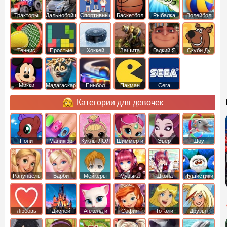
Тракторы
Дальнобойщики
Спортивные
Баскетбол
Рыбалка
Волейбол
Теннис
Простые
Хоккей
Защита
Гадкий Я
Скуби Ду
башни
Микки
Мадагаскар
Пинбол
Пакман
Сега
Маус
Категории для девочек
Пони
Маникюр
Куклы ЛОЛ
Шиммер и
Эвер
Шоу
креатор
Шайн
Афтер Хай
дельфинов
Рапунцель
Барби
Мейкеры
Музыка
Школа
Пушистики
Любовь
Дисней
Анжела и
София
Тотали
Друзья
том
Прекрасная
Спайс
ангелов