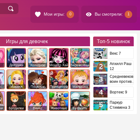
Мои игры:
Вы смотрели:
0
1
Игры для девочек
Топ-5
новинок
Векс 7
Апхилл Раш
Девушки
Холодное
Монстр Хай
Беременные
12
это
Эквестрии
Сердце
Средневековый
воин против
инопланетян
е
Макияж
Поцелуи
Принцессы
Малышка
Диснея
Хейзел
Вортекс 9
Паркур
Стикмена 3
ки
Бродилки
Винкс
Животные
Готовить
еду