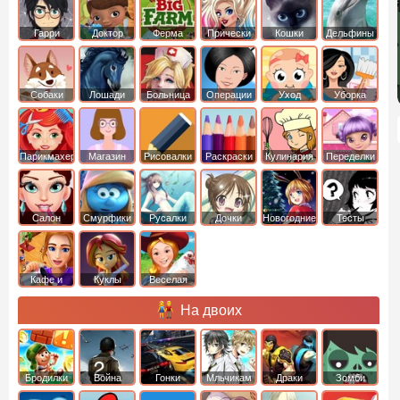
Гарри
Доктор
Ферма
Прически
Кошки
Дельфины
Поттер
Плюшева
Собаки
Лошади
Больница
Операции
Уход
Уборка
Парикмахер
Магазин
Рисовалки
Раскраски
Кулинария
Переделки
Салон
Смурфики
Русалки
Дочки
Новогодние
Тесты
Кафе и
Куклы
Веселая
рестораны
ферма
На двоих
Бродилки
Война
Гонки
Мльчикам
Драки
Зомби