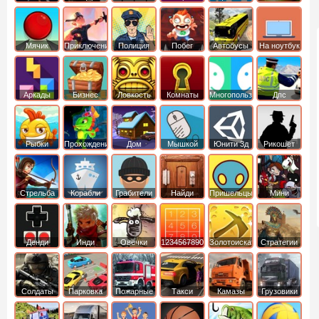
Мячик
Приключения
Полиция
Побег
Автобусы
На ноутбук
Аркады
Бизнес
Ловкость
Комнаты
Многопользовательские
Дпс
симуляторы
Рыбки
Прохождение
Дом
Мышкой
Юнити 3д
Рикошет
Cтрельба
Корабли
Грабители
Найди
Пришельцы
Мини
из лука
выход
Денди
Инди
Овечки
1234567890
Золотоискатель
Стратегии
идут домой
Солдаты
Парковка
Пожарные
Такси
Камазы
Грузовики
машин
машины