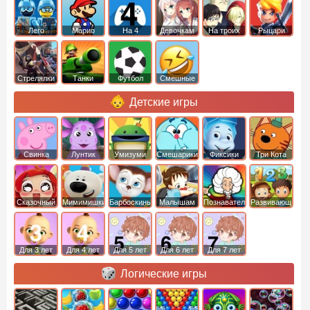
Лего
Марио
На 4
Девочкам
На троих
Рыцари
Стрелялки
Танки
Футбол
Смешные
Детские игры
Свинка
Лунтик
Умизуми
Смешарики
Фиксики
Три Кота
Пеппа
Сказочный
Мимимишки
Барбоскины
Малышам
Познавательные
Развивающие
патруль
Для 3 лет
Для 4 лет
Для 5 лет
Для 6 лет
Для 7 лет
Логические игры