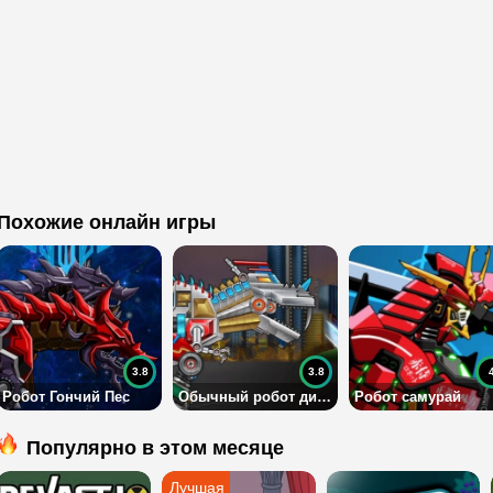
Похожие онлайн игры
3.8
3.8
Робот Гончий Пес
Обычный робот динозавр
Робот самурай
Популярно в этом месяце