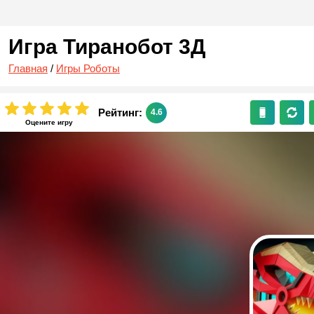
Игра Тиранобот 3Д
Главная
/
Игры Роботы
Рейтинг:
4.6
Оцените игру