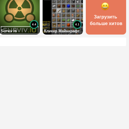
Загрузить 
больше хитов
4.4
4.1
Surviv io
Кликер Майнкрафт