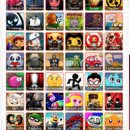
Игра в
Сиреноголовый
Момо
Гренни
Балди
Браво
Кальмара
Старс
Стикмен
3 Панды
Улитка Боб
Ударный
Зомботрон
Время
отряд котят
Приключений
Сабвей
Гравити
Айзек
Бенди и
Антистресс
Атака
Серф
Фолз
Чернильная
Титанов
машина
Андертейл
Баранчик
Мечи и
Крокодильчик
Машинка
Хэппи вилс
Шон
Сандали
Свомпи
Вилли
Фризл фраз
Слендермен
Интересные
Векс
Юные
Удивительный
титаны
мир
вперед
Гамбола
Мой
Шутеры
Червячки
Взорви это
Пиксельная
Картонная
шумный
война
башка
дом
Бомж хобо
Воришка
Миньоны
Роботы
Приколы
Счастливая