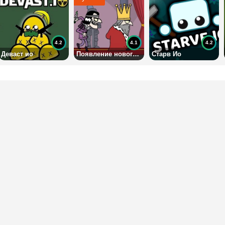
4.2
4.1
4.2
Деваст ио
Появление нового короля
Старв Ио