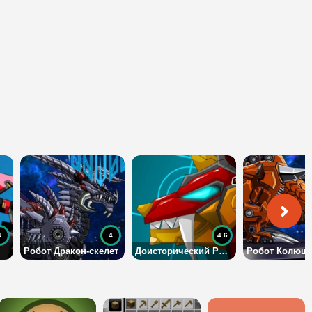
4
4
4.6
Робот Дракон-скелет
Доисторический Робот Волк