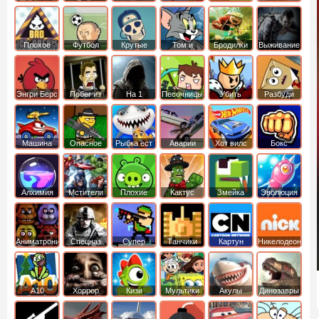
боб
динозавры
обезьянка
Плохое
Футбол
Крутые
Том и
Бродилки
Выживание
мороженое
головами
джерри
Приключения
Энгри Берс
Побег из
На 1
Песочницы
Убить
Разбуди
тюрьмы
короля
коробку
Машина
Опасное
Рыбка ест
Аварии
Хот вилс
Бокс
ест
оружие
рыбку
машин
машину
Алхимия
Мстители
Плохие
Кактус
Змейка
Эволюция
свинки
маккой
Аниматроники
Спецназ
Супер
Танчики
Картун
Никелодеон
бойцы
нетворк
А10
Хоррор
Кизи
Мультики
Акулы
Динозавры