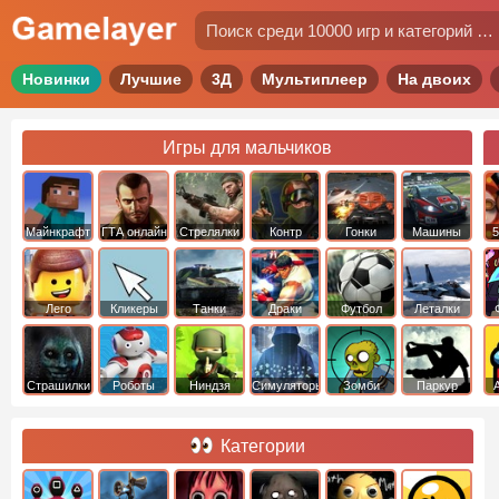
Новинки
Лучшие
3Д
Мультиплеер
На двоих
Игры для мальчиков
Майнкрафт
ГТА онлайн
Стрелялки
Контр
Гонки
Машины
5
Страйк
Лего
Кликеры
Танки
Драки
Футбол
Леталки
Страшилки
Роботы
Ниндзя
Симуляторы
Зомби
Паркур
Категории