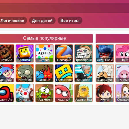
Логические
Для детей
Все игры
Самые популярные
 ночей с
Когама
Агарио
Слизарио
Троллфейс
Леди Баг и
Пони
фредди
квест
Супер Кот
Дружба 
чудо
Фрайдей
Растения
Огонь и
Геометрия
Бешеная
Папа Луи
Аним
Найт
против
Вода
Даш
бабка
Фанкин
Зомби
сбежала из
психушки
Амонг Ас
Игры Io
Ам Ням
Красный
Адам и Ева
Кухня
Одевал
шар
Сары