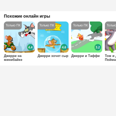
Похожие онлайн игры
4.4
4.6
3.2
Джерри на
Джерри хочет сыр
Джерри и Таффи
Том и
минибайке
Пойма