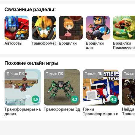
Связанные разделы:
Автоботы
Трансформеры
Бродилки
Бродилки
Бродилки
для
Приключен
мальчиков
Похожие онлайн игры
4.6
4.3
4.2
Трансформеры на
Трансформеры 3д
Гонки
Найди
двоих
Трансформеров с
Транс
Праймом