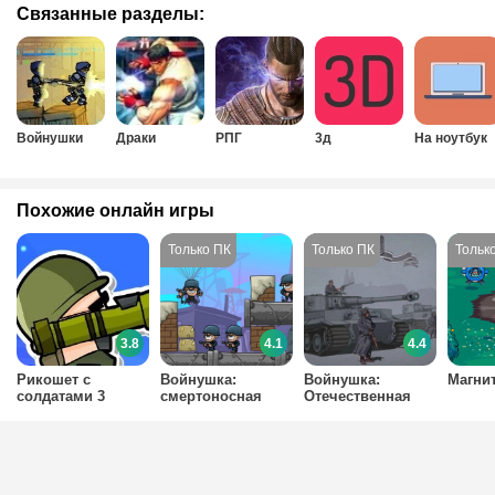
Связанные разделы:
Войнушки
Драки
РПГ
3д
На ноутбук
Похожие онлайн игры
3.8
4.1
4.4
Рикошет с
Войнушка:
Войнушка:
Магни
солдатами 3
смертоносная
Отечественная
артиллерия
война 1941