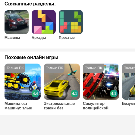
Связанные разделы:
Машины
Аркады
Простые
Похожие онлайн игры
4.4
4.1
4.1
Машина ест
Экстремальные
Симулятор
Безумн
машину: злые
трюки без
полицейской
автомобили
ограничений
погони