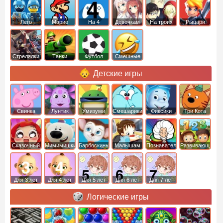
Лего
Марио
На 4
Девочкам
На троих
Рыцари
Стрелялки
Танки
Футбол
Смешные
Детские игры
Свинка
Лунтик
Умизуми
Смешарики
Фиксики
Три Кота
Пеппа
Сказочный
Мимимишки
Барбоскины
Малышам
Познавательные
Развивающие
патруль
Для 3 лет
Для 4 лет
Для 5 лет
Для 6 лет
Для 7 лет
Логические игры