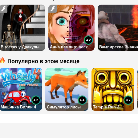
4.2
В гостях у Дракулы
Анна вампир: воскрешение
Вампирские Знани
Популярно в этом месяце
4.2
4.4
3.7
Машинка Вилли 4
Симулятор лисы
Temple Run 2