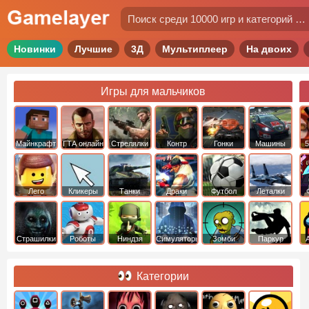
Новинки
Лучшие
3Д
Мультиплеер
На двоих
Игры для мальчиков
Майнкрафт
ГТА онлайн
Стрелялки
Контр
Гонки
Машины
5
Страйк
Лего
Кликеры
Танки
Драки
Футбол
Леталки
Страшилки
Роботы
Ниндзя
Симуляторы
Зомби
Паркур
Категории