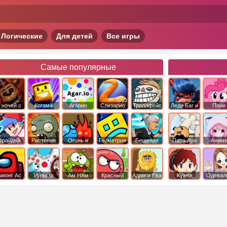
Логические
Для детей
Все игры
Самые популярные
 ночей с
Когама
Агарио
Слизарио
Троллфейс
Леди Баг и
Пони
фредди
квест
Супер Кот
Дружба 
чудо
Фрайдей
Растения
Огонь и
Геометрия
Бешеная
Папа Луи
Аним
Найт
против
Вода
Даш
бабка
Фанкин
Зомби
сбежала из
психушки
Амонг Ас
Игры Io
Ам Ням
Красный
Адам и Ева
Кухня
Одевал
шар
Сары