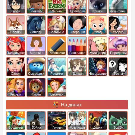
Гарри
Доктор
Ферма
Прически
Кошки
Дельфины
Поттер
Плюшева
Собаки
Лошади
Больница
Операции
Уход
Уборка
Парикмахер
Магазин
Рисовалки
Раскраски
Кулинария
Переделки
Салон
Смурфики
Русалки
Дочки
Новогодние
Тесты
Кафе и
Куклы
Веселая
рестораны
ферма
На двоих
Бродилки
Война
Гонки
Мльчикам
Драки
Зомби