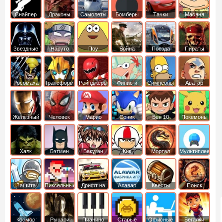
Снайпер
Драконы
Самолеты
Бомберы
Тачки
Масяня
Звездные
Наруто
Поу
Война
Поезда
Пираты
войны
Карибского
Моря
Росомаха
Трансформеры
Рейнджеры
Финис и
Симпсоны
Аватар
Самураи
Ферб
легенда об
Аанге
Железный
Человек
Марио
Соник
Бен 10
Покемоны
человек
Паук
Халк
Бэтмен
Бакуган
Кик
Мортал
Мультиплеер
Бутовский
комбат
Защита
Пиксельные
Дрифт на
Алавар
Квесты
Поиск
королевства
машинах
предметов
Космос
Рыцари
Пианино
Старые
Офисные
Бегалки