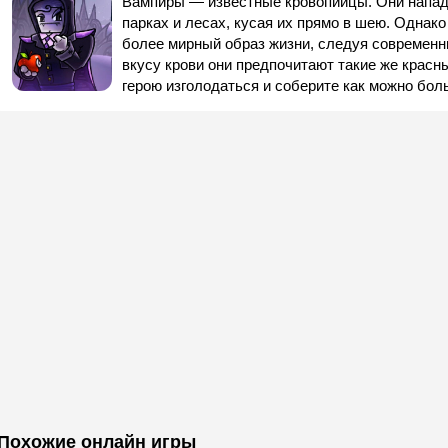
Вампиры — известные кровопийцы. Они напад
парках и лесах, кусая их прямо в шею. Однак
более мирный образ жизни, следуя современн
вкусу крови они предпочитают такие же красн
герою изголодаться и соберите как можно бо
Похожие онлайн игры