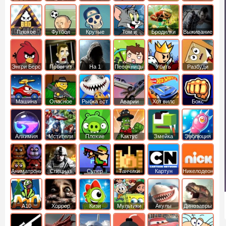
боб
динозавры
обезьянка
Плохое
Футбол
Крутые
Том и
Бродилки
Выживание
мороженое
головами
джерри
Приключения
Энгри Берс
Побег из
На 1
Песочницы
Убить
Разбуди
тюрьмы
короля
коробку
Машина
Опасное
Рыбка ест
Аварии
Хот вилс
Бокс
ест
оружие
рыбку
машин
машину
Алхимия
Мстители
Плохие
Кактус
Змейка
Эволюция
свинки
маккой
Аниматроники
Спецназ
Супер
Танчики
Картун
Никелодеон
бойцы
нетворк
А10
Хоррор
Кизи
Мультики
Акулы
Динозавры