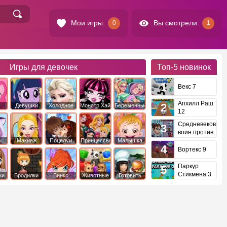
Мои игры:
Вы смотрели:
0
1
Игры для девочек
Топ-5
новинок
Векс 7
Апхилл Раш
Девушки
Холодное
Монстр Хай
Беременные
12
это
Эквестрии
Сердце
Средневековый
воин против
инопланетян
е
Макияж
Поцелуи
Принцессы
Малышка
Диснея
Хейзел
Вортекс 9
Паркур
Стикмена 3
ки
Бродилки
Винкс
Животные
Готовить
еду