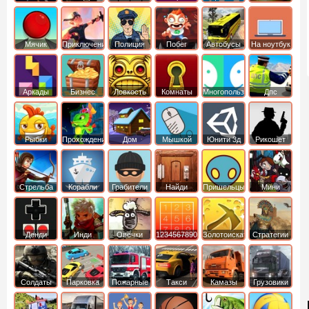
Мячик
Приключения
Полиция
Побег
Автобусы
На ноутбук
Аркады
Бизнес
Ловкость
Комнаты
Многопользовательские
Дпс
симуляторы
Рыбки
Прохождение
Дом
Мышкой
Юнити 3д
Рикошет
Cтрельба
Корабли
Грабители
Найди
Пришельцы
Мини
из лука
выход
Денди
Инди
Овечки
1234567890
Золотоискатель
Стратегии
идут домой
Солдаты
Парковка
Пожарные
Такси
Камазы
Грузовики
машин
машины