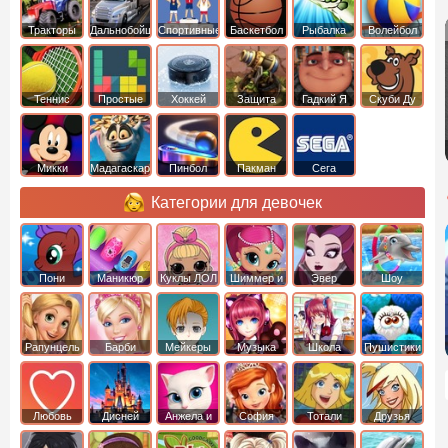
Тракторы
Дальнобойщики
Спортивные
Баскетбол
Рыбалка
Волейбол
Теннис
Простые
Хоккей
Защита
Гадкий Я
Скуби Ду
башни
Микки
Мадагаскар
Пинбол
Пакман
Сега
Маус
Категории для девочек
Пони
Маникюр
Куклы ЛОЛ
Шиммер и
Эвер
Шоу
креатор
Шайн
Афтер Хай
дельфинов
Рапунцель
Барби
Мейкеры
Музыка
Школа
Пушистики
Любовь
Дисней
Анжела и
София
Тотали
Друзья
том
Прекрасная
Спайс
ангелов