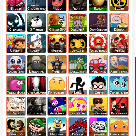
Игра в
Сиреноголовый
Момо
Гренни
Балди
Браво
Кальмара
Старс
Стикмен
3 Панды
Улитка Боб
Ударный
Зомботрон
Время
отряд котят
Приключений
Сабвей
Гравити
Айзек
Бенди и
Антистресс
Атака
Серф
Фолз
Чернильная
Титанов
машина
Андертейл
Баранчик
Мечи и
Крокодильчик
Машинка
Хэппи вилс
Шон
Сандали
Свомпи
Вилли
Фризл фраз
Слендермен
Интересные
Векс
Юные
Удивительный
титаны
мир
вперед
Гамбола
Мой
Шутеры
Червячки
Взорви это
Пиксельная
Картонная
шумный
война
башка
дом
Бомж хобо
Воришка
Миньоны
Роботы
Приколы
Счастливая