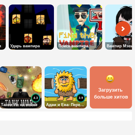
я
Ударь вампира
Поиск вампира
Загрузить 
больше хитов
4.3
3.9
Танки Ио на войне
Адам и Ева: Переправа