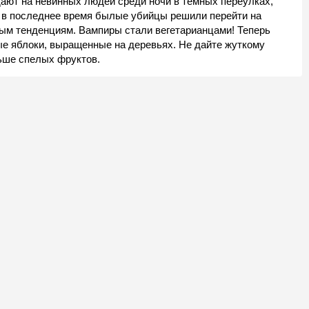
ают на невинных людей среди ночи в тёмных переулках,
о в последнее время былые убийцы решили перейти на
ым тенденциям. Вампиры стали вегетарианцами! Теперь
ые яблоки, выращенные на деревьях. Не дайте жуткому
льше спелых фруктов.