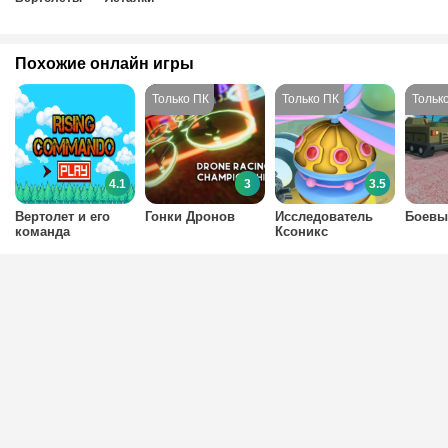
Похожие онлайн игры
4.1
3
3.5
Вертолет и его
Гонки Дронов
Исследователь
Боевы
команда
Ксоникс