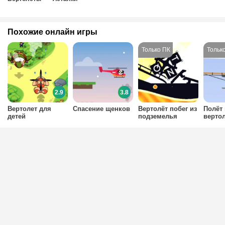
Похожие онлайн игры
2.9
3.8
Вертолет для
Спасение щенков
Вертолёт побег из
Полёт 
детей
подземелья
верто