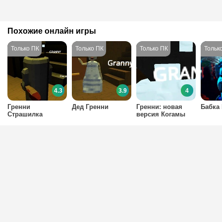
Похожие онлайн игры
4.3
3.9
4
Гренни
Дед Гренни
Гренни: новая
Бабка 
Страшилка
версия Когамы