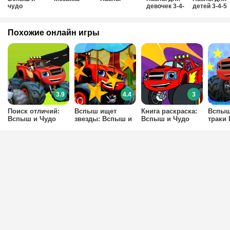
чудо
девочек 3-4-
детей 3-4-5
машинки
5-6 лет
лет
Похожие онлайн игры
3.9
4.4
3
Поиск отличий:
Вспыш ищет
Книга раскраска:
Вспыш
Вспыш и Чудо
звезды: Вспыш и
Вспыш и Чудо
траки
Машинки
Чудо Машинки
Машинки
памят
Чудо 